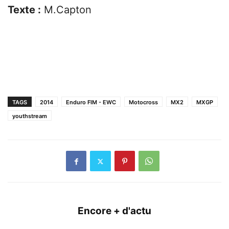
Texte :
M.Capton
TAGS
2014
Enduro FIM - EWC
Motocross
MX2
MXGP
youthstream
Encore + d'actu