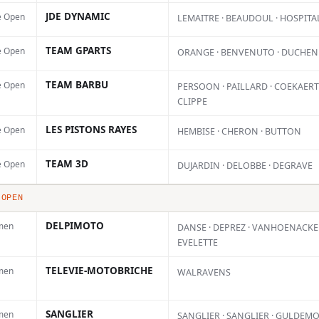
JDE DYNAMIC
e Open
LEMAITRE · BEAUDOUL · HOSPITA
a première course de la saison à
s montré de bonnes choses. Les
Le
TEAM GPARTS
e Open
ORANGE · BENVENUTO · DUCHEN
maines, nous avons continué à
de
TEAM BARBU
e Open
PERSOON · PAILLARD · COEKAERTS
is dire qu’en ce moment, je me sens
CLIPPE
ar
 moto, à la fois en termes de
LES PISTONS RAYES
e Open
HEMBISE · CHERON · BUTTON
oteur. La vitesse était bonne, ma
TEAM 3D
e Open
DUJARDIN · DELOBBE · DEGRAVE
 était bonne et je pense que tout
 OPEN
e. »
DELPIMOTO
men
DANSE · DEPREZ · VANHOENACKER
EVELETTE
vaillé ces dernières semaines et
été une bonne course, même si je
TELEVIE-MOTOBRICHE
men
WALRAVENS
 seule manche. J’ai terminé trois
SANGLIER
men
SANGLIER · SANGLIER · GULDEM