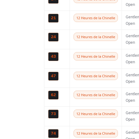
fois deuxième, ce q
Open
l’impression d’êtr
Gentle
21
12 Heures de la Chinelle
deuxième et la tro
Open
mal de pression su
Gentle
24
12 Heures de la Chinelle
Open
manches, ce qui n’e
Gentle
temps et j’ai pouss
43
12 Heures de la Chinelle
Open
fonctionné mais en 
Gentle
47
12 Heures de la Chinelle
vraiment bien et j’
Open
classement général
Gentle
62
12 Heures de la Chinelle
Open
Fantic et la premiè
grands noms. »
Gentle
73
12 Heures de la Chinelle
Open
Gentle
74
12 Heures de la Chinelle
Open