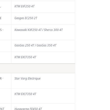
L
KTM EXF250 4T
s
E
Gasgas EC250 2T
rniers
 ·
Kawasaki KXF250 4T / Sherco 300 4T
ticles
GasGas 250 4T / GasGas 350 4T
La Chinelle : face à
KTM EXCF350 4T
la sécheresse, des
mesures de
sécurité pour
limiter les risques
 ·
Star Varg Electrique
6 AOÛT 2026
Calvin Vlaanderen
KTM EXCF350 4T
rejoint Honda
Motoblouz SR
Motul
ONT
Husqvarna FE450 4T
6 AOÛT 2026