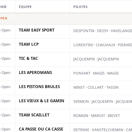
offrir à
ORIE
ÉQUIPE
PILOTES
OPEN
TEAM EASY SPORT
e Open
DESPONTIN · DESSY · HAVELANG
ictoire
TEAM LCP
e Open
LORENTINI · CHAUVAUX · PIERAR
TIC & TAC
e Open
JACQUEMYN · JACQUEMYN
LES APEROMANS
e Open
PONSART · MAGIS · MAGIS
LES PISTONS BRULES
e Open
MINET · COLLART · TASSIN
LES VIEUX & LE GAMIN
e Open
SERMON · JACQUEMYN · JACQUE
TEAM SCAILLET
e Open
ROMAIN · MAROIT · BIEVET
CA PASSE OU CA CASSE
e Open
DETINNE · VANSTELCHEMAN · C