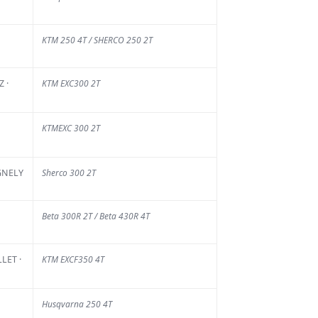
Plus de 800
pilotes attendus
KTM 250 4T / SHERCO 250 2T
pour une nouvelle
saison record du
championnat de
 ·
KTM EXC300 2T
France des Sables
5 AOÛT 2026
KTMEXC 300 2T
GNELY
Sherco 300 2T
Beta 300R 2T / Beta 430R 4T
LET ·
KTM EXCF350 4T
Husqvarna 250 4T