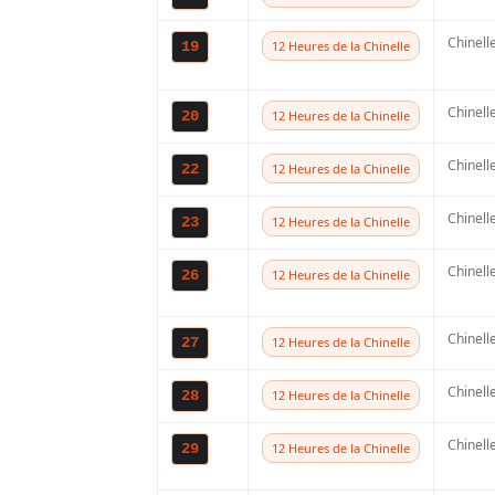
6 MARS 2024
11
Chinell
19
12 Heures de la Chinelle
Chinell
20
12 Heures de la Chinelle
Chinell
22
12 Heures de la Chinelle
Chinell
23
12 Heures de la Chinelle
Partager
Chinell
26
12 Heures de la Chinelle
Après sa première 
Chinell
27
12 Heures de la Chinelle
Hawkstone Park et 
Chinell
28
12 Heures de la Chinelle
du championnat M
Coldenhoff se confi
Chinell
29
12 Heures de la Chinelle
ses objectifs pour 