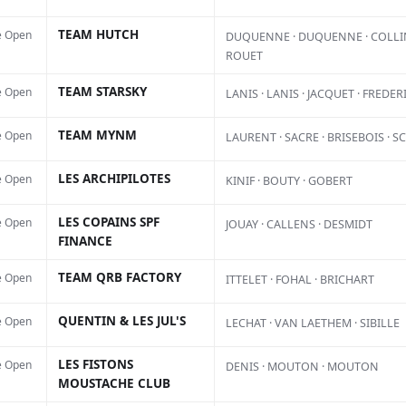
TEAM HUTCH
e Open
DUQUENNE · DUQUENNE · COLLIN
ROUET
TEAM STARSKY
e Open
LANIS · LANIS · JACQUET · FREDER
TEAM MYNM
e Open
LAURENT · SACRE · BRISEBOIS · S
LES ARCHIPILOTES
e Open
KINIF · BOUTY · GOBERT
Facebook
X
Pinterest
LES COPAINS SPF
e Open
JOUAY · CALLENS · DESMIDT
FINANCE
victoire sur la XXF 450 à
TEAM QRB FACTORY
e Open
ITTELET · FOHAL · BRICHART
à quelques jours à peine du début
QUENTIN & LES JUL'S
e Open
LECHAT · VAN LAETHEM · SIBILLE
XGP en Argentine, Glenn
e sur son état d’esprit actuel et
LES FISTONS
e Open
DENIS · MOUTON · MOUTON
MOUSTACHE CLUB
la saison qui arrive.