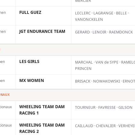
MERCIER
FULL GUEZ
men
LECLERC · LAGRANGE · BELLE ·
VANONCKELEN
JGT ENDURANCE TEAM
men
GERARD · LENOIR · RAEMDONCK
N
LES GIRLS
pen
MARCHAL · VAN de SYPE · RAMELO
PRINCEN
MX WOMEN
pen
BRISACK · NOWAKOWSKI · ERNO
ONAUX
WHEELING TEAM DAM
tionaux
TOURNEUR · FAVRESSE · GILSON
RACING 1
WHEELING TEAM DAM
tionaux
CAILLAUD · CHEVALIER · VERHEY
videmment très bien l’équipe
RACING 2