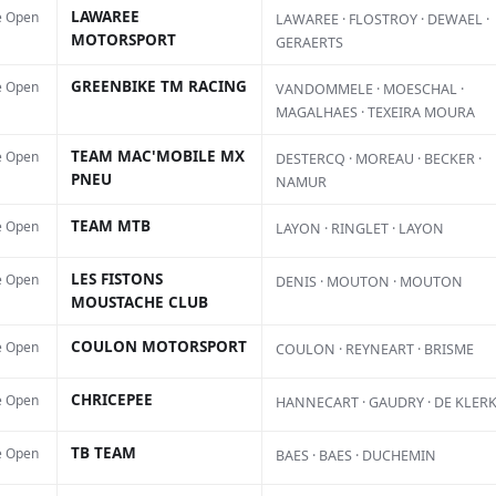
Pl
LAWAREE
e Open
LAWAREE · FLOSTROY · DEWAEL ·
MOTORSPORT
GERAERTS
GREENBIKE TM RACING
e Open
VANDOMMELE · MOESCHAL ·
MAGALHAES · TEXEIRA MOURA
TEAM MAC'MOBILE MX
e Open
DESTERCQ · MOREAU · BECKER ·
PNEU
NAMUR
TEAM MTB
e Open
LAYON · RINGLET · LAYON
AC
LES FISTONS
e Open
DENIS · MOUTON · MOUTON
MOUSTACHE CLUB
L
f
COULON MOTORSPORT
e Open
COULON · REYNEART · BRISME
s
CHRICEPEE
e Open
HANNECART · GAUDRY · DE KLER
d
d
TB TEAM
e Open
BAES · BAES · DUCHEMIN
p