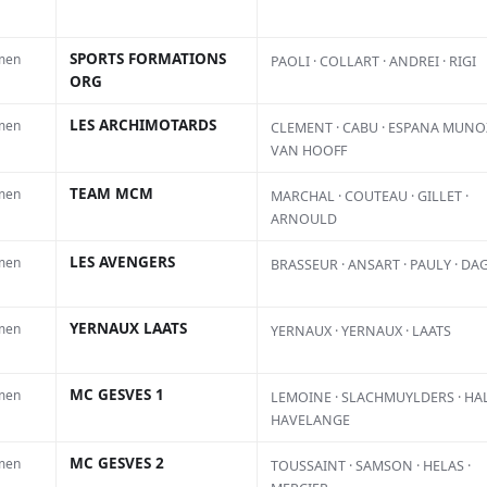
ui est un peu décevant car j’avais
e le plus rapide dans au moins la
SPORTS FORMATIONS
men
PAOLI · COLLART · ANDREI · RIGI
isième manches. J’ai pu mettre pas
ORG
r Jeffrey Herlings dans ces deux
LES ARCHIMOTARDS
men
CLEMENT · CABU · ESPANA MUNOZ
VAN HOOFF
st pas mal. Je l’ai poursuivi tout le
TEAM MCM
men
MARCHAL · COUTEAU · GILLET ·
é fort pour gagner. Cela n’a pas
ARNOULD
termes de vitesse, c’était
LES AVENGERS
men
BRASSEUR · ANSART · PAULY · DA
ai remporté la victoire au
 – la première victoire pour
YERNAUX LAATS
men
YERNAUX · YERNAUX · LAATS
re victoire de la saison face à de
MC GESVES 1
men
LEMOINE · SLACHMUYLDERS · HAL
HAVELANGE
MC GESVES 2
men
TOUSSAINT · SAMSON · HELAS ·