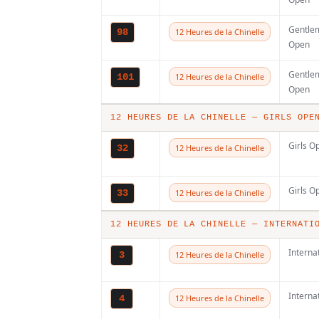
Gentle
98
12 Heures de la Chinelle
Open
Gentle
101
12 Heures de la Chinelle
Open
12 HEURES DE LA CHINELLE — GIRLS OPE
Girls O
32
12 Heures de la Chinelle
Girls O
33
12 Heures de la Chinelle
12 HEURES DE LA CHINELLE — INTERNATI
Interna
3
12 Heures de la Chinelle
Interna
4
12 Heures de la Chinelle
Vous connaissez é