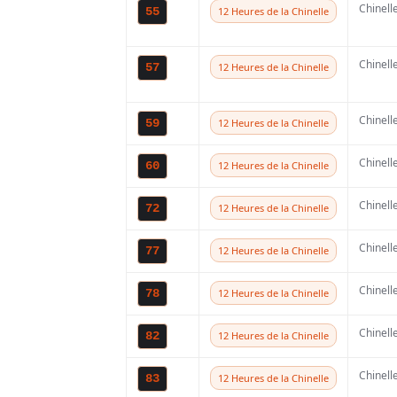
Chinell
55
12 Heures de la Chinelle
Chinell
57
12 Heures de la Chinelle
Glenn, lors de vot
vous avez remporté
Chinell
59
12 Heures de la Chinelle
classement général
Chinell
60
12 Heures de la Chinelle
Hawkstone Park. Vo
Chinell
de la marque itali
72
12 Heures de la Chinelle
victoire en 450 au
Chinell
77
12 Heures de la Chinelle
saison prometteur 
Chinell
78
12 Heures de la Chinelle
« Oui, nous avons 
Chinell
82
12 Heures de la Chinelle
préparer la moto p
Chinell
83
12 Heures de la Chinelle
plupart du temps e