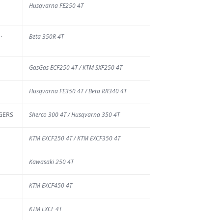
Husqvarna FE250 4T
es risques
AOÛT 2026
·
Beta 350R 4T
week-end, l'esplanade
Franchimont et ses
ntours s'apprêtent à
GasGas ECF250 4T / KTM SXF250 4T
ueillir plusieurs
aines de milliers de
Husqvarna FE350 4T / Beta RR340 4T
sonnes. Les 12
res...
EGERS
Sherco 300 4T / Husqvarna 350 4T
KTM EXCF250 4T / KTM EXCF350 4T
Kawasaki 250 4T
Advertisment
KTM EXCF450 4T
KTM EXCF 4T