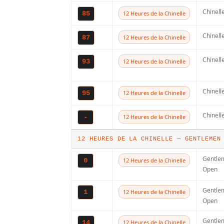
Chinell
85
12 Heures de la Chinelle
avons participé à l
Riola et nous avon
Chinell
87
12 Heures de la Chinelle
deux dernières se
Chinell
93
12 Heures de la Chinelle
travailler et je do
très à l’aise sur la
Chinell
95
12 Heures de la Chinelle
suspension et de m
Chinell
-
12 Heures de la Chinelle
condition physique
12 HEURES DE LA CHINELLE — GENTLEMEN
se met bien en plac
Gentle
0
12 Heures de la Chinelle
Open
« J’ai beaucoup tra
Hawkstone Park a 
Gentle
1
12 Heures de la Chinelle
Open
n’ai pas gagné une
Gentle
14
12 Heures de la Chinelle