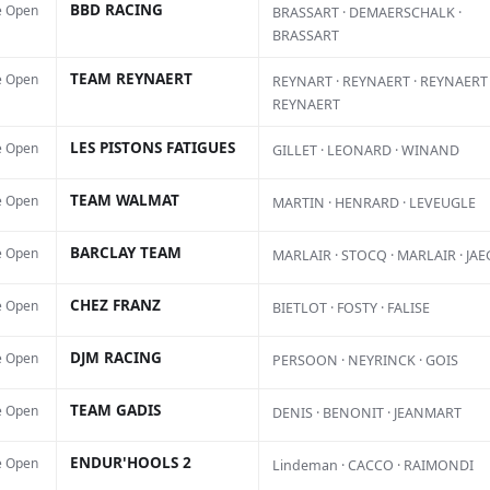
BBD RACING
e Open
BRASSART · DEMAERSCHALK ·
l
BRASSART
6 
TEAM REYNAERT
e Open
REYNART · REYNAERT · REYNAERT 
Ce 
re deuxième course sur la Fantic,
REYNAERT
de 
ale
 votre première victoire au
LES PISTONS FATIGUES
e Open
GILLET · LEONARD · WINAND
acc
 sous vos nouvelles couleurs à
diz
TEAM WALMAT
e Open
MARTIN · HENRARD · LEVEUGLE
per
us êtes ainsi entré dans l’histoire
Heu
BARCLAY TEAM
e Open
MARLAIR · STOCQ · MARLAIR · JA
enne en remportant votre première
 niveau international. Un début de
CHEZ FRANZ
e Open
BIETLOT · FOSTY · FALISE
!
DJM RACING
e Open
PERSOON · NEYRINCK · GOIS
beaucoup travaillé cet hiver pour
TEAM GADIS
e Open
DENIS · BENONIT · JEANMART
our la saison. Nous avons passé la
ENDUR'HOOLS 2
e Open
Lindeman · CACCO · RAIMONDI
n Espagne, puis en Italie. Nous