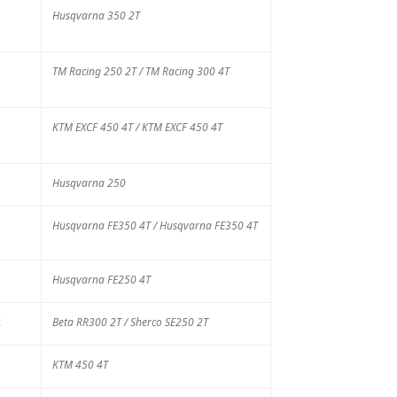
us d'actu
Husqvarna 350 2T
TM Racing 250 2T / TM Racing 300 4T
KTM EXCF 450 4T / KTM EXCF 450 4T
Husqvarna 250
TUALITÉ
Husqvarna FE350 4T / Husqvarna FE350 4T
a Chinelle :
ace à la
Husqvarna FE250 4T
écheresse,
K
Beta RR300 2T / Sherco SE250 2T
es mesures
e sécurité
KTM 450 4T
our limiter