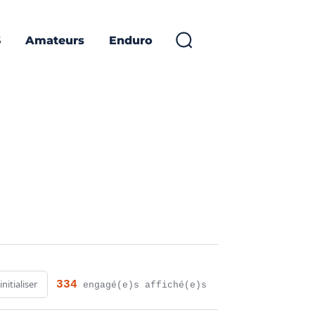
S
Amateurs
Enduro
initialiser
334
engagé(e)s affiché(e)s