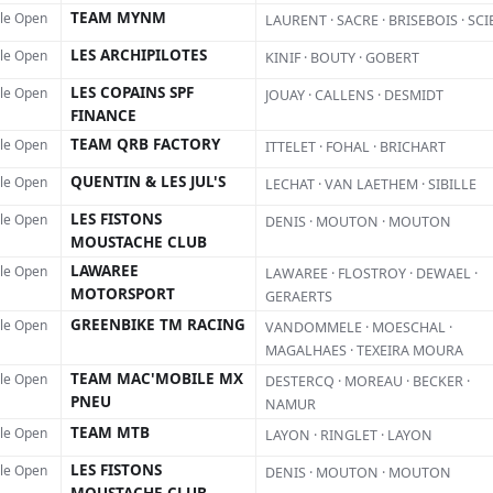
TEAM MYNM
lle Open
LAURENT · SACRE · BRISEBOIS · SC
LES ARCHIPILOTES
lle Open
KINIF · BOUTY · GOBERT
LES COPAINS SPF
lle Open
JOUAY · CALLENS · DESMIDT
FINANCE
TEAM QRB FACTORY
lle Open
ITTELET · FOHAL · BRICHART
QUENTIN & LES JUL'S
lle Open
LECHAT · VAN LAETHEM · SIBILLE
LES FISTONS
lle Open
DENIS · MOUTON · MOUTON
MOUSTACHE CLUB
Facebook
X
Pinterest
LAWAREE
lle Open
LAWAREE · FLOSTROY · DEWAEL ·
MOTORSPORT
GERAERTS
, le MX Air Time, version
GREENBIKE TM RACING
lle Open
VANDOMMELE · MOESCHAL ·
MAGALHAES · TEXEIRA MOURA
ameux Red Bull Straight Rhythm,
TEAM MAC'MOBILE MX
lle Open
DESTERCQ · MOREAU · BECKER ·
rs spécialistes du Supercross,
PNEU
NAMUR
TEAM MTB
lle Open
ollandais Boris Maillard. Celui-ci
LAYON · RINGLET · LAYON
LES FISTONS
lle Open
DENIS · MOUTON · MOUTON
ccasion d’affronter le pilote
MOUSTACHE CLUB