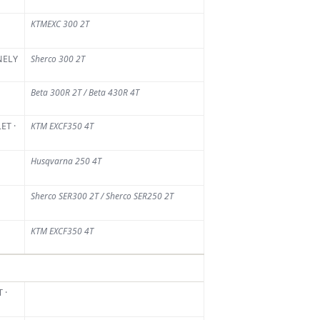
KTMEXC 300 2T
s
NELY
Sherco 300 2T
rniers
Beta 300R 2T / Beta 430R 4T
ticles
ET ·
KTM EXCF350 4T
Husqvarna 250 4T
La Chinelle : face à
la sécheresse, des
mesures de
Sherco SER300 2T / Sherco SER250 2T
sécurité pour
limiter les risques
KTM EXCF350 4T
6 AOÛT 2026
Calvin Vlaanderen
rejoint Honda
Motoblouz SR
 ·
Motul
6 AOÛT 2026