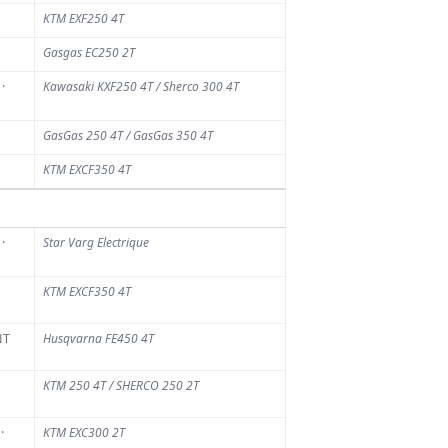
es risques
KTM EXF250 4T
Gasgas EC250 2T
AOÛT 2026
week-end, l'esplanade
·
Kawasaki KXF250 4T / Sherco 300 4T
Franchimont et ses
ntours s'apprêtent à
GasGas 250 4T / GasGas 350 4T
ueillir plusieurs
KTM EXCF350 4T
aines de milliers de
sonnes. Les 12
res...
·
Star Varg Electrique
KTM EXCF350 4T
NT
Husqvarna FE450 4T
Advertisment
KTM 250 4T / SHERCO 250 2T
·
KTM EXC300 2T