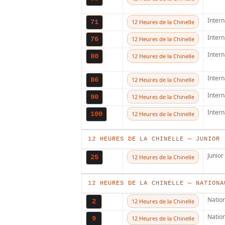
Inter
71
12 Heures de la Chinelle
Inter
76
12 Heures de la Chinelle
Inter
ELECTR
TAGS
80
12 Heures de la Chinelle
SUPERCROSS
Inter
86
12 Heures de la Chinelle
Inter
90
12 Heures de la Chinelle
A lire ég
Inter
100
12 Heures de la Chinelle
12 HEURES DE LA CHINELLE — JUNIOR
Junior
25
12 Heures de la Chinelle
12 HEURES DE LA CHINELLE — NATIONA
Natio
2
12 Heures de la Chinelle
Natio
9
12 Heures de la Chinelle