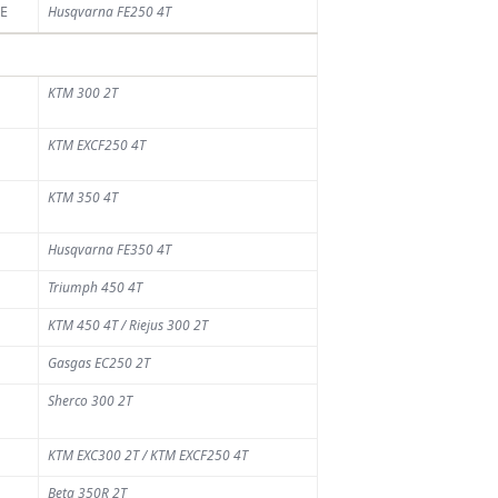
E
Husqvarna FE250 4T
Plus de 800
pilotes attendus
pour une nouvelle
KTM 300 2T
saison record du
championnat de
France des Sables
KTM EXCF250 4T
5 AOÛT 2026
KTM 350 4T
Husqvarna FE350 4T
Triumph 450 4T
KTM 450 4T / Riejus 300 2T
Gasgas EC250 2T
Sherco 300 2T
KTM EXC300 2T / KTM EXCF250 4T
Beta 350R 2T