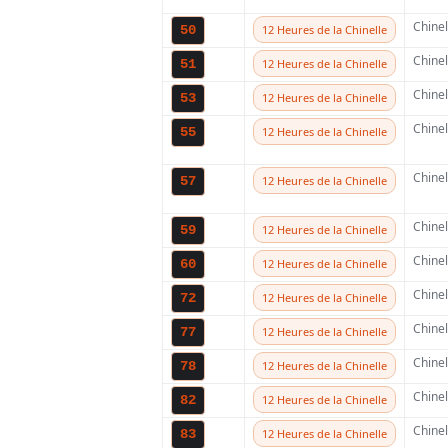
officiel Stark Varg
Chine
50
12 Heures de la Chinelle
participation vien
Chine
51
12 Heures de la Chinelle
unique de voir la 
Chine
53
12 Heures de la Chinelle
thermiques sur u
Chine
55
12 Heures de la Chinelle
Chine
57
12 Heures de la Chinelle
Les pilotes s’affro
Supercross long de
Chine
59
12 Heures de la Chinelle
Chine
été disputée en 201
60
12 Heures de la Chinelle
Chine
et Jeffrey Herlings
72
12 Heures de la Chinelle
Chine
77
12 Heures de la Chinelle
« King of Airtime »
Chine
78
12 Heures de la Chinelle
Chine
82
12 Heures de la Chinelle
Chine
83
12 Heures de la Chinelle