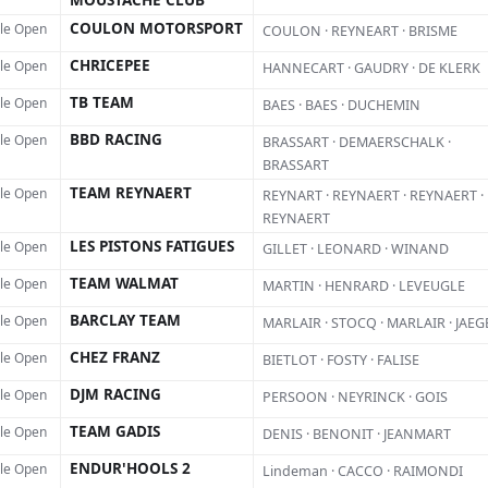
Pl
 Jorge Zaragoza, dont la
COULON MOTORSPORT
lle Open
COULON · REYNEART · BRISME
t d’être confirmée. Une occasion
CHRICEPEE
lle Open
HANNECART · GAUDRY · DE KLERK
machine électrique se mesurer aux
TB TEAM
lle Open
BAES · BAES · DUCHEMIN
n événement hors du commun.
BBD RACING
lle Open
BRASSART · DEMAERSCHALK ·
BRASSART
TEAM REYNAERT
lle Open
REYNART · REYNAERT · REYNAERT ·
nteront en duel sur un tracé de
REYNAERT
 500 mètres. La première édition a
LES PISTONS FATIGUES
lle Open
GILLET · LEONARD · WINAND
AC
TEAM WALMAT
lle Open
6 et Lars Van Berkel (2019 et 2022)
MARTIN · HENRARD · LEVEUGLE
L
BARCLAY TEAM
lle Open
MARLAIR · STOCQ · MARLAIR · JAEG
 (2023) sont les deux derniers
f
CHEZ FRANZ
lle Open
BIETLOT · FOSTY · FALISE
.
s
DJM RACING
lle Open
PERSOON · NEYRINCK · GOIS
d
TEAM GADIS
lle Open
DENIS · BENONIT · JEANMART
d
ENDUR'HOOLS 2
p
lle Open
Lindeman · CACCO · RAIMONDI