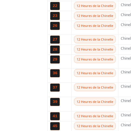
Chine
22
12 Heures de la Chinelle
18 MAI 2024
11
Chine
23
12 Heures de la Chinelle
Chine
26
12 Heures de la Chinelle
Chine
27
12 Heures de la Chinelle
Chine
28
12 Heures de la Chinelle
Chine
29
12 Heures de la Chinelle
Partager
Chine
36
12 Heures de la Chinelle
Ce dimanche 19 mai
Chine
37
12 Heures de la Chinelle
néerlandaise du f
Chine
39
12 Heures de la Chinelle
accueillera plusieu
Chine
donc le champion h
41
12 Heures de la Chinelle
Chine
45
12 Heures de la Chinelle
aura notamment l’o