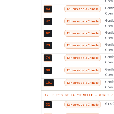
Open
Gentl
43
12 Heures de la Chinelle
www.instagram.com
Open
Gentl
47
12 Heures de la Chinelle
mxairtime.nl
Open
Gentl
62
12 Heures de la Chinelle
Open
Adresse
Gentl
73
12 Heures de la Chinelle
Open
Gentl
74
12 Heures de la Chinelle
Open
Gentl
98
12 Heures de la Chinelle
Open
Haaksbergerstraat
Gentl
101
12 Heures de la Chinelle
Open
Pilotes engagés
12 HEURES DE LA CHINELLE — GIRLS O
Girls
32
12 Heures de la Chinelle