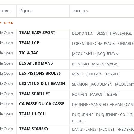
 au
GORIE
ÉQUIPE
PILOTES
E OPEN
TEAM EASY SPORT
lle Open
DESPONTIN · DESSY · HAVELANGE
avec
TEAM LCP
lle Open
LORENTINI · CHAUVAUX · PIERARD
TIC & TAC
lle Open
JACQUEMYN · JACQUEMYN
goza
LES APEROMANS
lle Open
PONSART · MAGIS · MAGIS
LES PISTONS BRULES
lle Open
MINET · COLLART · TASSIN
LES VIEUX & LE GAMIN
lle Open
SERMON · JACQUEMYN · JACQUEM
TEAM SCAILLET
lle Open
ROMAIN · MAROIT · BIEVET
CA PASSE OU CA CASSE
lle Open
DETINNE · VANSTELCHEMAN · CA
TEAM HUTCH
lle Open
DUQUENNE · DUQUENNE · COLLINE
ROUET
TEAM STARSKY
lle Open
LANIS · LANIS · JACQUET · FREDERI