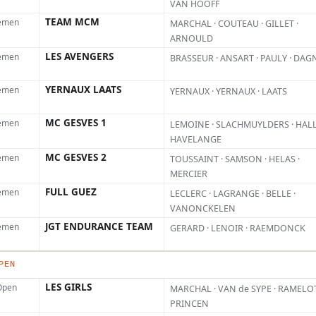
VAN HOOFF
TEAM MCM
emen
MARCHAL · COUTEAU · GILLET ·
/mxairtime_vollepolle
ARNOULD
Le
LES AVENGERS
emen
BRASSEUR · ANSART · PAULY · DAG
de
YERNAUX LAATS
emen
YERNAUX · YERNAUX · LAATS
ar
MC GESVES 1
emen
LEMOINE · SLACHMUYLDERS · HALL
HAVELANGE
MC GESVES 2
emen
TOUSSAINT · SAMSON · HELAS ·
MERCIER
FULL GUEZ
emen
LECLERC · LAGRANGE · BELLE ·
VANONCKELEN
 152, 7554 PB Hengelo
JGT ENDURANCE TEAM
emen
GERARD · LENOIR · RAEMDONCK
PEN
LES GIRLS
 Open
MARCHAL · VAN de SYPE · RAMELOT
PRINCEN