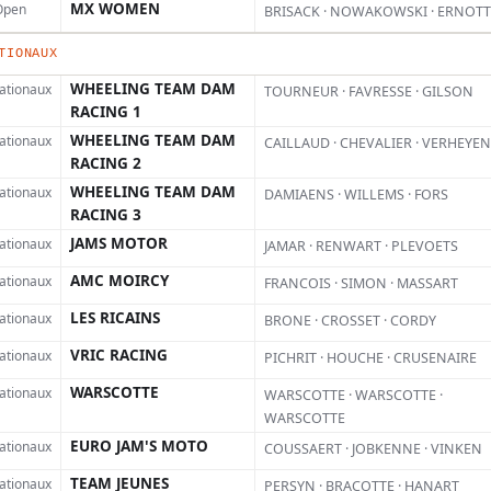
MX WOMEN
 Open
BRISACK · NOWAKOWSKI · ERNOTT
TIONAUX
WHEELING TEAM DAM
nationaux
TOURNEUR · FAVRESSE · GILSON
RACING 1
WHEELING TEAM DAM
nationaux
CAILLAUD · CHEVALIER · VERHEYEN
RACING 2
WHEELING TEAM DAM
nationaux
DAMIAENS · WILLEMS · FORS
RACING 3
JAMS MOTOR
nationaux
JAMAR · RENWART · PLEVOETS
AMC MOIRCY
nationaux
FRANCOIS · SIMON · MASSART
LES RICAINS
nationaux
BRONE · CROSSET · CORDY
VRIC RACING
nationaux
PICHRIT · HOUCHE · CRUSENAIRE
WARSCOTTE
nationaux
WARSCOTTE · WARSCOTTE ·
WARSCOTTE
EURO JAM'S MOTO
nationaux
COUSSAERT · JOBKENNE · VINKEN
TEAM JEUNES
nationaux
PERSYN · BRACOTTE · HANART