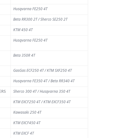
us d'actu
Husqvarna FE250 4T
Beta RR300 2T / Sherco SE250 2T
KTM 450 4T
Husqvarna FE250 4T
Beta 350R 4T
GasGas ECF250 4T / KTM SXF250 4T
TUALITÉ
Husqvarna FE350 4T / Beta RR340 4T
a Chinelle :
ERS
Sherco 300 4T / Husqvarna 350 4T
ace à la
KTM EXCF250 4T / KTM EXCF350 4T
écheresse,
Kawasaki 250 4T
es mesures
KTM EXCF450 4T
e sécurité
our limiter
KTM EXCF 4T