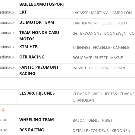
BAILLEUXMOTOSPORT
LRT
nationaux
LACASSE · MARTINY · LAMBILLON
DL MOTOR TEAM
nationaux
LAMBERMONT · GILLET · SOLOT
TEAM HONDA CASU
nationaux
IQUE
MX AIR TIME
STARK VARG
de TERWANGNE · BOONEWIJN · C
MOTOS
KTM HTB
nationaux
STIENNES · FRASELLE · CANEELE
OFR RACING
nationaux
ROUGRAFF · PUFFET · MAYNE
alement
FANTIC PREUMONT
nationaux
RAIWET · BOUILLON · LURKIN
RACING
LES ARCHIJEUNES
CLEMENT · WIC HUERTAS · CHARNE
GRANDJEAN
UX
WHEELING TEAM
naux
BALON · DENIL · PIRET
BCS RACING
naux
DETALLE · TONDEUR · KROONEN