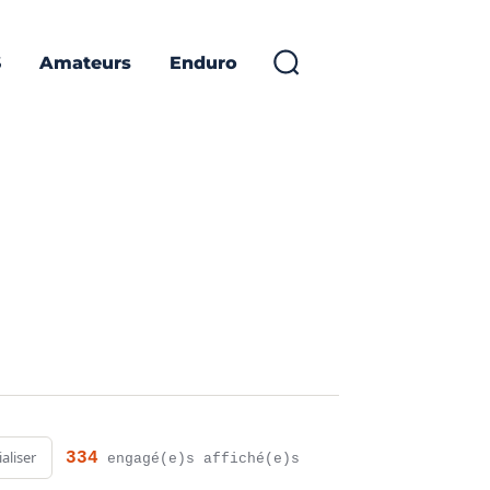
S
Amateurs
Enduro
ialiser
334
engagé(e)s affiché(e)s