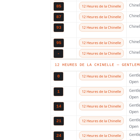
Chine
85
12 Heures de la Chinelle
Chine
A découvrir !
87
12 Heures de la Chinelle
Chine
93
12 Heures de la Chinelle
Chine
95
12 Heures de la Chinelle
Chine
-
12 Heures de la Chinelle
12 HEURES DE LA CHINELLE — GENTLEM
Gentl
0
12 Heures de la Chinelle
Open
Gentl
1
12 Heures de la Chinelle
Open
Gentl
14
12 Heures de la Chinelle
Open
Gentl
21
12 Heures de la Chinelle
Open
Gentl
24
12 Heures de la Chinelle
Toutes les infos su