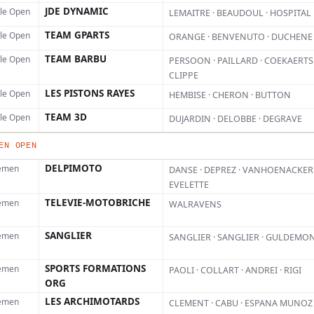
l
JDE DYNAMIC
lle Open
LEMAITRE · BEAUDOUL · HOSPITAL
TEAM GPARTS
lle Open
ORANGE · BENVENUTO · DUCHENE
6 
Ce 
TEAM BARBU
lle Open
PERSOON · PAILLARD · COEKAERTS 
de 
CLIPPE
ale
LES PISTONS RAYES
lle Open
HEMBISE · CHERON · BUTTON
acc
TEAM 3D
lle Open
DUJARDIN · DELOBBE · DEGRAVE
diz
per
EN OPEN
Heu
DELPIMOTO
emen
DANSE · DEPREZ · VANHOENACKER 
EVELETTE
TELEVIE-MOTOBRICHE
emen
WALRAVENS
SANGLIER
emen
SANGLIER · SANGLIER · GULDEMO
SPORTS FORMATIONS
emen
PAOLI · COLLART · ANDREI · RIGI
ORG
LES ARCHIMOTARDS
emen
CLEMENT · CABU · ESPANA MUNOZ 
r