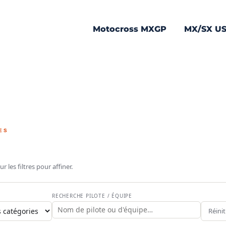
Motocross MXGP
MX/SX U
ES
 les filtres pour affiner.
CROSS
 : la
RECHERCHE PILOTE / ÉQUIPE
Réinit