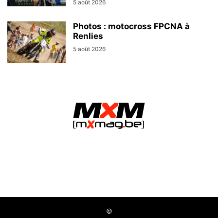
5 août 2026
Photos : motocross FPCNA à
Renlies
5 août 2026
MXMag.be - L&O Partners sprl / Namur (Belgium)
©