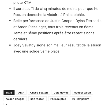
pilote KTM.
Il aurait suffi de cinq minutes de moins pour que Ken
Roczen décroche la victoire à Philadelphie.
Belle performance de Justin Cooper, Dylan Ferrandis
et Aaron Plessinger, tous trois revenus en 6ème,
7ème et 8ème positions après être repartis bons
derniers.
Joey Savatgy signe son meilleur résultat de la saison
avec une solide 5ème place.
TAGS
AMA
Chase Sexton
Cole davies
cooper webb
haiden deegan
ken roczen
Philadelphie
RJ Hampshire