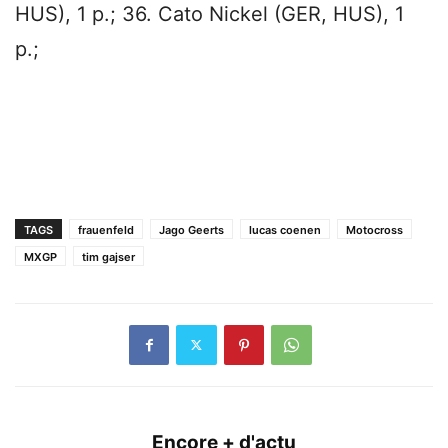
HUS), 1 p.; 36. Cato Nickel (GER, HUS), 1
p.;
TAGS
frauenfeld
Jago Geerts
lucas coenen
Motocross
MXGP
tim gajser
Encore + d'actu