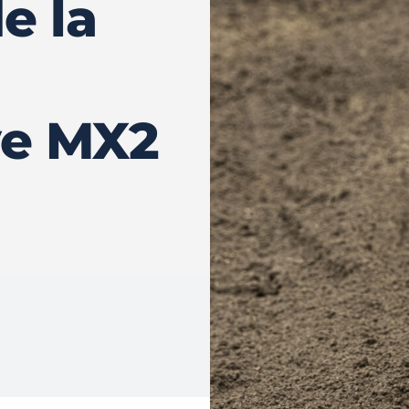
e la
ve MX2