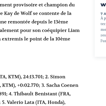
w
ement provisoire et champion du
 Kay de Wolf se contente de la
7 
À 
une remontée depuis le 13ème
ter
mo
alement pour son coéquipier Liam
res
n extremis le point de la 10ème
l'u
TA, KTM), 24:13.701; 2. Simon
 KTM), +0:02.770; 3. Sacha Coenen
91; 4. Thibault Benistant (FRA,
 5. Valerio Lata (ITA, Honda),