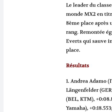
Le leader du class
monde MX2 en titre
8ème place après 
rang. Remontée ég
Everts qui sauve i
place.
Résultats
1. Andrea Adamo (I
Längenfelder (GER,
(BEL, KTM), +0:08.8
Yamaha), +0:18.553;