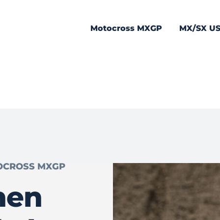
Motocross MXGP
MX/SX U
OCROSS MXGP
nen