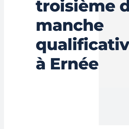
troisième d
manche
qualificati
à Ernée