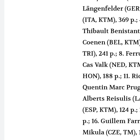
Längenfelder (GER,
(ITA, KTM), 369 p.; 
Thibault Benistant 
Coenen (BEL, KTM),
TRI), 241 p.; 8. Fer
Cas Valk (NED, KTM)
HON), 188 p.; 11. Ri
Quentin Marc Prugni
Alberts Reisulis (L
(ESP, KTM), 124 p.;
p.; 16. Guillem Farre
Mikula (CZE, TM), 1