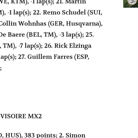
WE, KTM), -1 lap(s); 21. Martin
, -1 lap(s); 22. Remo Schudel (SUI,
3. Collin Wohnhas (GER, Husqvarna),
 De Baere (BEL, TM), -3 lap(s); 25.
 TM), -7 lap(s); 26. Rick Elzinga
ap(s); 27. Guillem Farres (ESP,
;
VISOIRE MX2
D, HUS), 383 points; 2. Simon