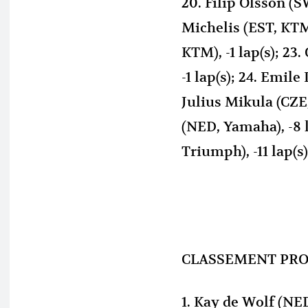
20. Filip Olsson (S
Michelis (EST, KTM)
KTM), -1 lap(s); 2
-1 lap(s); 24. Emile
Julius Mikula (CZE,
(NED, Yamaha), -8 l
Triumph), -11 lap(s)
CLASSEMENT PRO
1. Kay de Wolf (NE