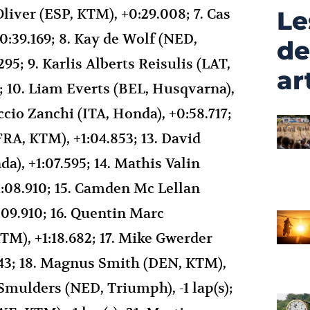
 Oliver (ESP, KTM), +0:29.008; 7. Cas
Le
0:39.169; 8. Kay de Wolf (NED,
de
95; 9. Karlis Alberts Reisulis (LAT,
ar
; 10. Liam Everts (BEL, Husqvarna),
uccio Zanchi (ITA, Honda), +0:58.717;
RA, KTM), +1:04.853; 13. David
a), +1:07.595; 14. Mathis Valin
1:08.910; 15. Camden Mc Lellan
:09.910; 16. Quentin Marc
TM), +1:18.682; 17. Mike Gwerder
243; 18. Magnus Smith (DEN, KTM),
t Smulders (NED, Triumph), -1 lap(s);