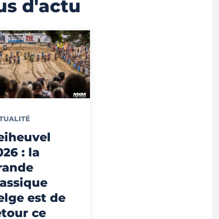
us d'actu
TUALITÉ
eiheuvel
026 : la
rande
lassique
elge est de
etour ce