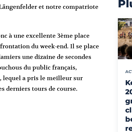
Pl
Längenfelder et notre compatriote
nc à une excellente 3ème place
frontation du week-end. Il se place
damiers une dizaine de secondes
ouchous du public français,
AC
 lequel a pris le meilleur sur
K
es derniers tours de course.
2
g
c
b
r