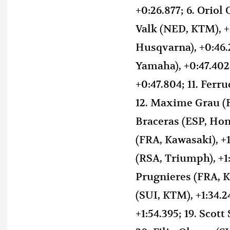
+0:26.877; 6. Oriol
Valk (NED, KTM), +
Husqvarna), +0:46.2
Yamaha), +0:47.402
+0:47.804; 11. Ferr
12. Maxime Grau (F
Braceras (ESP, Hond
(FRA, Kawasaki), +
(RSA, Triumph), +1
Prugnieres (FRA, K
(SUI, KTM), +1:34.
+1:54.395; 19. Scot