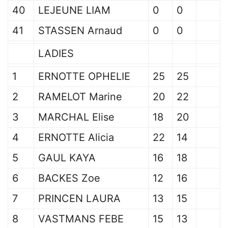
40
LEJEUNE LIAM
0
0
41
STASSEN Arnaud
0
0
LADIES
1
ERNOTTE OPHELIE
25
25
2
RAMELOT Marine
20
22
3
MARCHAL Elise
18
20
4
ERNOTTE Alicia
22
14
5
GAUL KAYA
16
18
6
BACKES Zoe
12
16
7
PRINCEN LAURA
13
15
8
VASTMANS FEBE
15
13