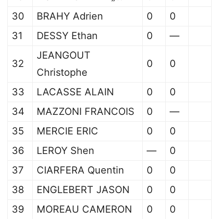
30
BRAHY Adrien
0
0
31
DESSY Ethan
0
—
JEANGOUT
32
0
0
Christophe
33
LACASSE ALAIN
0
0
34
MAZZONI FRANCOIS
0
—
35
MERCIE ERIC
0
0
36
LEROY Shen
—
0
37
CIARFERA Quentin
0
0
38
ENGLEBERT JASON
0
0
39
MOREAU CAMERON
0
0