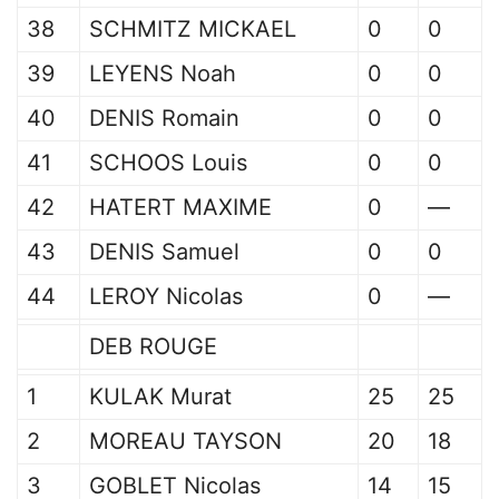
38
SCHMITZ MICKAEL
0
0
39
LEYENS Noah
0
0
40
DENIS Romain
0
0
41
SCHOOS Louis
0
0
42
HATERT MAXIME
0
—
43
DENIS Samuel
0
0
44
LEROY Nicolas
0
—
DEB ROUGE
1
KULAK Murat
25
25
2
MOREAU TAYSON
20
18
3
GOBLET Nicolas
14
15