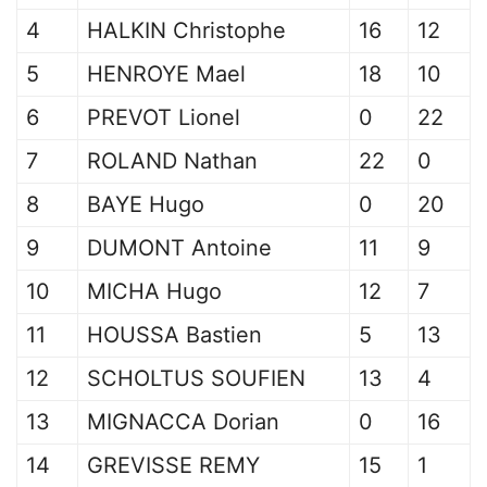
4
HALKIN Christophe
16
12
5
HENROYE Mael
18
10
6
PREVOT Lionel
0
22
7
ROLAND Nathan
22
0
8
BAYE Hugo
0
20
9
DUMONT Antoine
11
9
10
MICHA Hugo
12
7
11
HOUSSA Bastien
5
13
12
SCHOLTUS SOUFIEN
13
4
13
MIGNACCA Dorian
0
16
14
GREVISSE REMY
15
1