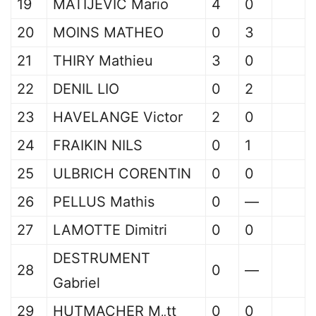
19
MATIJEVIC Mario
4
0
20
MOINS MATHEO
0
3
21
THIRY Mathieu
3
0
22
DENIL LIO
0
2
23
HAVELANGE Victor
2
0
24
FRAIKIN NILS
0
1
25
ULBRICH CORENTIN
0
0
26
PELLUS Mathis
0
—
27
LAMOTTE Dimitri
0
0
DESTRUMENT
28
0
—
Gabriel
29
HUTMACHER M„tt
0
0