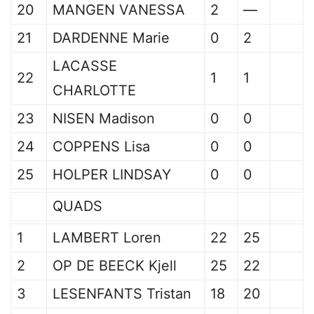
20
MANGEN VANESSA
2
—
21
DARDENNE Marie
0
2
LACASSE
22
1
1
CHARLOTTE
23
NISEN Madison
0
0
24
COPPENS Lisa
0
0
25
HOLPER LINDSAY
0
0
QUADS
1
LAMBERT Loren
22
25
2
OP DE BEECK Kjell
25
22
3
LESENFANTS Tristan
18
20