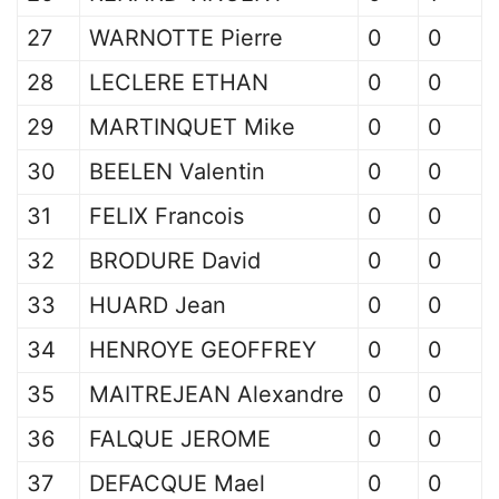
27
WARNOTTE Pierre
0
0
28
LECLERE ETHAN
0
0
29
MARTINQUET Mike
0
0
30
BEELEN Valentin
0
0
31
FELIX Francois
0
0
32
BRODURE David
0
0
33
HUARD Jean
0
0
34
HENROYE GEOFFREY
0
0
35
MAITREJEAN Alexandre
0
0
36
FALQUE JEROME
0
0
37
DEFACQUE Mael
0
0