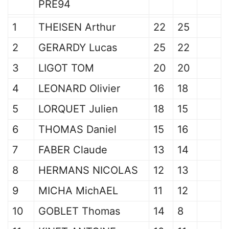
PRE94
1
THEISEN Arthur
22
25
2
GERARDY Lucas
25
22
3
LIGOT TOM
20
20
4
LEONARD Olivier
16
18
5
LORQUET Julien
18
15
6
THOMAS Daniel
15
16
7
FABER Claude
13
14
8
HERMANS NICOLAS
12
13
9
MICHA MichAEL
11
12
10
GOBLET Thomas
14
8