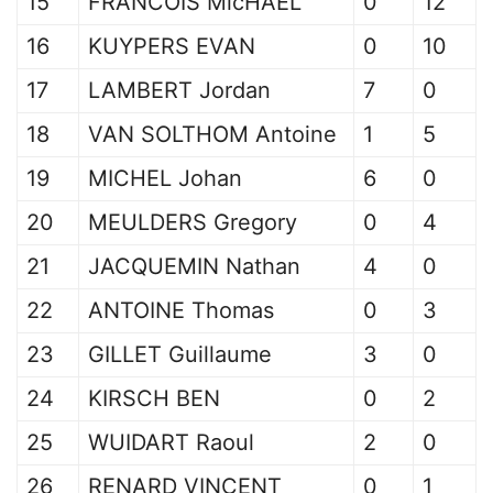
15
FRANCOIS MicHAEL
0
12
16
KUYPERS EVAN
0
10
17
LAMBERT Jordan
7
0
18
VAN SOLTHOM Antoine
1
5
19
MICHEL Johan
6
0
20
MEULDERS Gregory
0
4
21
JACQUEMIN Nathan
4
0
22
ANTOINE Thomas
0
3
23
GILLET Guillaume
3
0
24
KIRSCH BEN
0
2
25
WUIDART Raoul
2
0
26
RENARD VINCENT
0
1