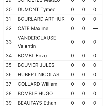
29
SCHOLTES MattEo
0
0
0
30
DUMONT Tymeo
0
0
0
31
BOURLARD ARTHUR
0
0
0
32
CâTE Maxime
0
0
—
VANDERCLAUSE
33
0
0
0
Valentin
34
BOMBL Enzo
0
0
0
35
BOUVIER JULES
0
0
0
36
HUBERT NICOLAS
0
0
0
37
COLLARD William
0
0
0
38
BOMBLE HUGO
0
0
0
39
BEAUFAYS Ethan
0
0
0