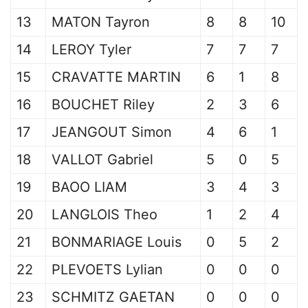
13
MATON Tayron
8
8
10
14
LEROY Tyler
7
7
7
15
CRAVATTE MARTIN
6
1
8
16
BOUCHET Riley
2
3
6
17
JEANGOUT Simon
4
6
1
18
VALLOT Gabriel
5
0
5
19
BAOO LIAM
3
4
3
20
LANGLOIS Theo
1
2
4
21
BONMARIAGE Louis
0
5
2
22
PLEVOETS Lylian
0
0
0
23
SCHMITZ GAETAN
0
0
0