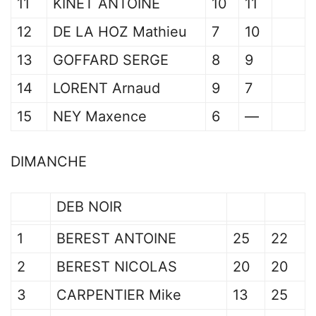
11
KINET ANTOINE
10
11
12
DE LA HOZ Mathieu
7
10
13
GOFFARD SERGE
8
9
14
LORENT Arnaud
9
7
15
NEY Maxence
6
—
DIMANCHE
DEB NOIR
1
BEREST ANTOINE
25
22
2
BEREST NICOLAS
20
20
3
CARPENTIER Mike
13
25