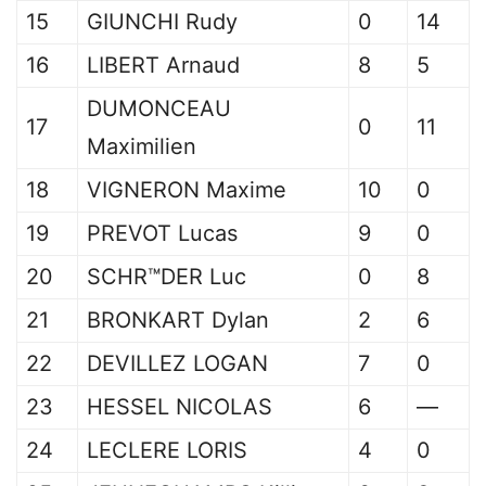
15
GIUNCHI Rudy
0
14
16
LIBERT Arnaud
8
5
DUMONCEAU
17
0
11
Maximilien
18
VIGNERON Maxime
10
0
19
PREVOT Lucas
9
0
20
SCHR™DER Luc
0
8
21
BRONKART Dylan
2
6
22
DEVILLEZ LOGAN
7
0
23
HESSEL NICOLAS
6
—
24
LECLERE LORIS
4
0