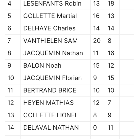
4
LESENFANTS Robin
13
18
5
COLLETTE Martial
16
13
6
DELHAYE Charles
14
14
7
VANTHIELEN SAM
20
8
8
JACQUEMIN Nathan
11
16
9
BALON Noah
15
12
10
JACQUEMIN Florian
9
15
11
BERTRAND BRICE
10
10
12
HEYEN MATHIAS
12
7
13
COLLETTE LIONEL
8
9
14
DELAVAL NATHAN
0
11