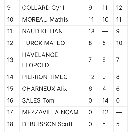
9
COLLARD Cyril
9
11
12
10
MOREAU Mathis
11
10
11
11
NAUD KILLIAN
18
—
9
12
TURCK MATEO
8
6
10
HAVELANGE
13
7
8
7
LEOPOLD
14
PIERRON TIMEO
12
0
8
15
CHARNEUX Alix
6
4
6
16
SALES Tom
0
14
0
17
MEZZAVILLA NOAM
0
12
—
18
DEBUISSON Scott
0
5
5