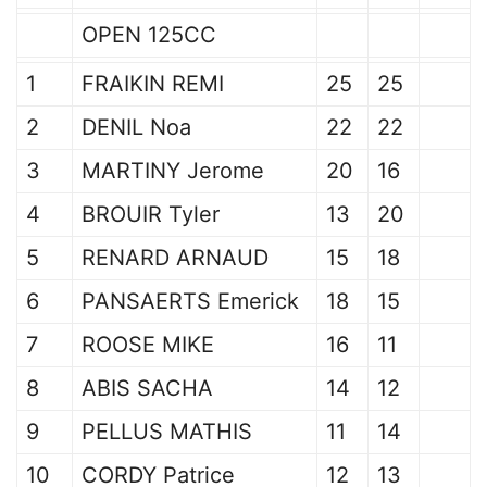
OPEN 125CC
1
FRAIKIN REMI
25
25
2
DENIL Noa
22
22
3
MARTINY Jerome
20
16
4
BROUIR Tyler
13
20
5
RENARD ARNAUD
15
18
6
PANSAERTS Emerick
18
15
7
ROOSE MIKE
16
11
8
ABIS SACHA
14
12
9
PELLUS MATHIS
11
14
10
CORDY Patrice
12
13