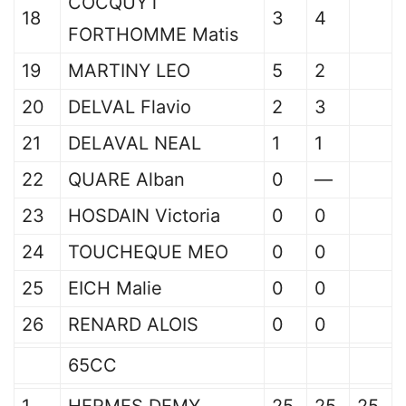
COCQUYT
18
3
4
FORTHOMME Matis
19
MARTINY LEO
5
2
20
DELVAL Flavio
2
3
21
DELAVAL NEAL
1
1
22
QUARE Alban
0
—
23
HOSDAIN Victoria
0
0
24
TOUCHEQUE MEO
0
0
25
EICH Malie
0
0
26
RENARD ALOIS
0
0
65CC