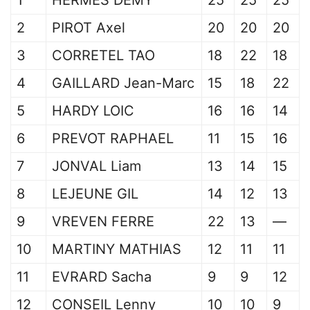
1
HERMES DEMY
25
25
25
2
PIROT Axel
20
20
20
3
CORRETEL TAO
18
22
18
4
GAILLARD Jean-Marc
15
18
22
5
HARDY LOIC
16
16
14
6
PREVOT RAPHAEL
11
15
16
7
JONVAL Liam
13
14
15
8
LEJEUNE GIL
14
12
13
9
VREVEN FERRE
22
13
—
10
MARTINY MATHIAS
12
11
11
11
EVRARD Sacha
9
9
12
12
CONSEIL Lenny
10
10
9