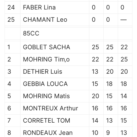
24
FABER Lina
0
0
0
25
CHAMANT Leo
0
0
—
85CC
1
GOBLET SACHA
25
25
22
2
MOHRING Tim‚o
22
22
25
3
DETHIER Luis
13
20
20
4
GEBBIA LOUCA
15
18
18
5
MOHRING Matis
20
15
14
6
MONTREUX Arthur
16
16
16
7
CORRETEL TOM
14
13
15
8
RONDEAUX Jean
10
9
13