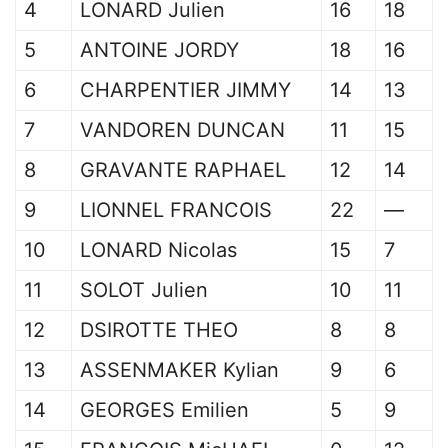
4
LONARD Julien
16
18
5
ANTOINE JORDY
18
16
6
CHARPENTIER JIMMY
14
13
7
VANDOREN DUNCAN
11
15
8
GRAVANTE RAPHAEL
12
14
9
LIONNEL FRANCOIS
22
—
10
LONARD Nicolas
15
7
11
SOLOT Julien
10
11
12
DSIROTTE THEO
8
8
13
ASSENMAKER Kylian
9
6
14
GEORGES Emilien
5
9