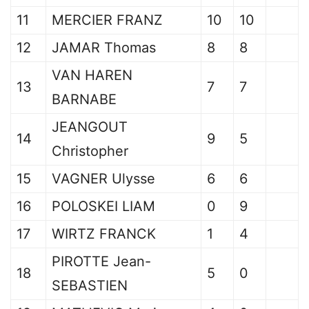
11
MERCIER FRANZ
10
10
12
JAMAR Thomas
8
8
VAN HAREN
13
7
7
BARNABE
JEANGOUT
14
9
5
Christopher
15
VAGNER Ulysse
6
6
16
POLOSKEI LIAM
0
9
17
WIRTZ FRANCK
1
4
PIROTTE Jean-
18
5
0
SEBASTIEN