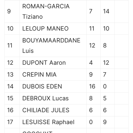
ROMAN-GARCIA
9
7
14
Tiziano
10
LELOUP MANEO
11
10
BOUYAMAARDDANE
11
12
8
Luis
12
DUPONT Aaron
4
12
13
CREPIN MIA
9
7
14
DUBOIS EDEN
16
0
15
DEBROUX Lucas
8
5
16
CHILIADE JULES
6
6
17
LESUISSE Raphael
0
9