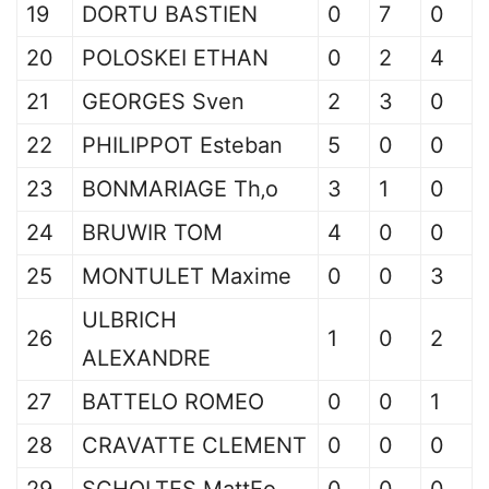
19
DORTU BASTIEN
0
7
0
20
POLOSKEI ETHAN
0
2
4
21
GEORGES Sven
2
3
0
22
PHILIPPOT Esteban
5
0
0
23
BONMARIAGE Th‚o
3
1
0
24
BRUWIR TOM
4
0
0
25
MONTULET Maxime
0
0
3
ULBRICH
26
1
0
2
ALEXANDRE
27
BATTELO ROMEO
0
0
1
28
CRAVATTE CLEMENT
0
0
0