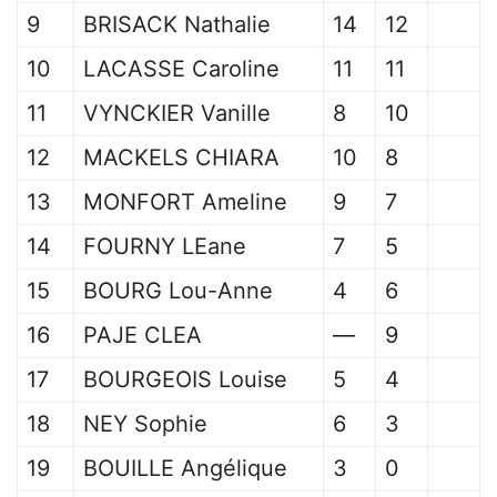
9
BRISACK Nathalie
14
12
10
LACASSE Caroline
11
11
11
VYNCKIER Vanille
8
10
12
MACKELS CHIARA
10
8
13
MONFORT Ameline
9
7
14
FOURNY LEane
7
5
15
BOURG Lou-Anne
4
6
16
PAJE CLEA
—
9
17
BOURGEOIS Louise
5
4
18
NEY Sophie
6
3
19
BOUILLE Angélique
3
0