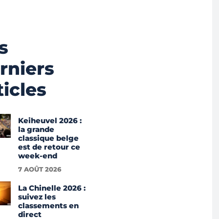
s
rniers
ticles
Keiheuvel 2026 :
la grande
classique belge
est de retour ce
week-end
7 AOÛT 2026
La Chinelle 2026 :
suivez les
classements en
direct