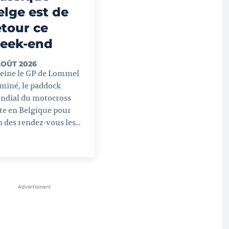
elge est de
etour ce
eek-end
AOÛT 2026
peine le GP de Lommel
miné, le paddock
ndial du motocross
te en Belgique pour
n des rendez-vous les...
Advertisment