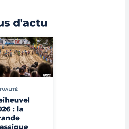
us d'actu
TUALITÉ
eiheuvel
026 : la
rande
lassique