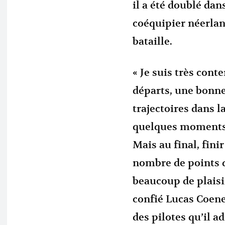
il a été doublé dan
coéquipier néerlan
bataille.
« Je suis très con
départs, une bonne 
trajectoires dans l
quelques moments 
Mais au final, fin
nombre de points qu
beaucoup de plaisir
confié Lucas Coene
des pilotes qu’il a