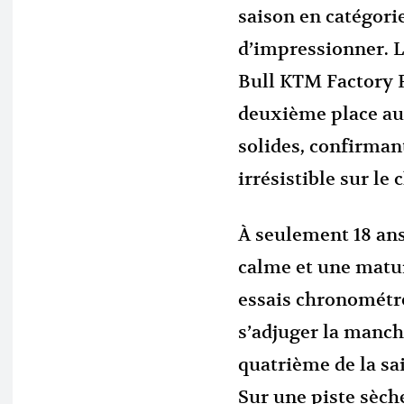
saison en catégor
d’impressionner. L
Bull KTM Factory R
deuxième place au
solides, confirma
irrésistible sur l
À seulement 18 an
calme et une matur
essais chronométré
s’adjuger la manche
quatrième de la sa
Sur une piste sèche