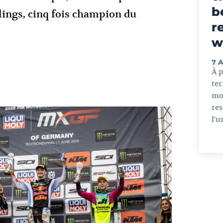
b
lings, cinq fois champion du
r
w
7 
À 
ter
mo
res
l'u