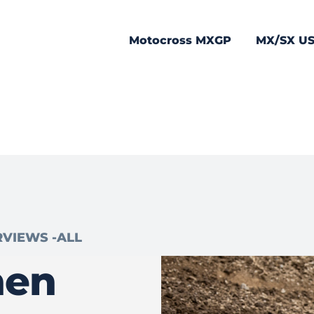
Motocross MXGP
MX/SX U
RVIEWS -ALL
nen