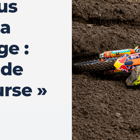
us
la
ge :
 de
rse »