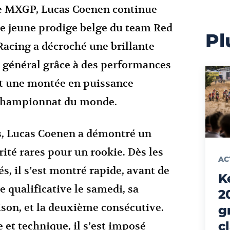
ie MXGP, Lucas Coenen continue
e jeune prodige belge du team Red
Pl
acing a décroché une brillante
 général grâce à des performances
nt une montée en puissance
e championnat du monde.
s, Lucas Coenen a démontré un
ité rares pour un rookie. Dès les
AC
s, il s’est montré rapide, avant de
K
 qualificative le samedi, sa
2
ison, et la deuxième consécutive.
g
c
 et technique, il s’est imposé