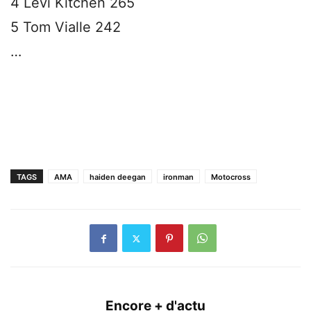
4 Levi Kitchen 265
5 Tom Vialle 242
…
TAGS
AMA
haiden deegan
ironman
Motocross
Encore + d'actu