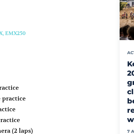
X, EMX250
AC
K
2
g
actice
c
 practice
b
actice
r
w
ractice
ra (2 laps)
7 