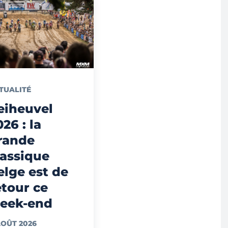
TUALITÉ
eiheuvel
026 : la
rande
lassique
elge est de
etour ce
eek-end
AOÛT 2026