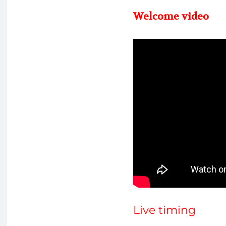
Welcome video
Live timing