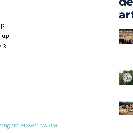
de
ar
up
-up
 2
eaming sur MXGP-TV.COM