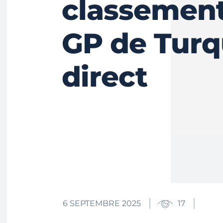
classemen
GP de Turq
direct
6 SEPTEMBRE 2025
17