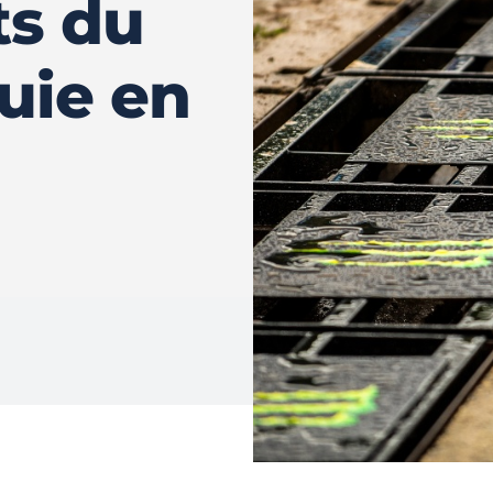
ts du
uie en