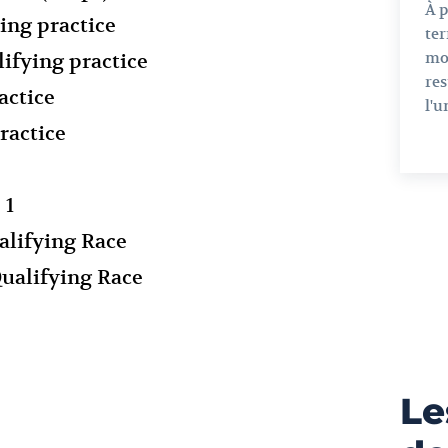
À 
ing practice
ter
mo
ifying practice
res
actice
l'u
ractice
 1
lifying Race
ualifying Race
Le