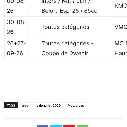
09-08-
Inters / Nat / Jun /
KMC
26
Beloft-Esp125 / 85cc
30-08-
Toutes catégories
VMC
26
26+27-
Toutes catégories -
MC 
09-26
Coupe de l’Avenir
Haut
TAGS
ampl
calendrier 2026
Motocross