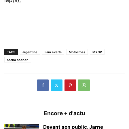
TAGS
argentine
liam everts
Motocross
MXGP
sacha coenen
Encore + d'actu
Devant son public, Jarne