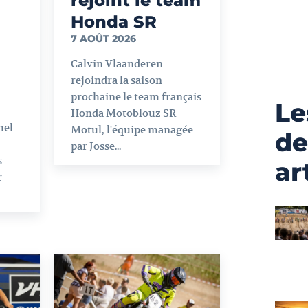
rejoint le team
Honda SR
7 AOÛT 2026
Calvin Vlaanderen
rejoindra la saison
prochaine le team français
Le
Honda Motoblouz SR
mel
Motul, l'équipe managée
de
par Josse...
s
ar
r