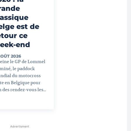
rande
lassique
elge est de
etour ce
eek-end
AOÛT 2026
peine le GP de Lommel
miné, le paddock
ndial du motocross
te en Belgique pour
n des rendez-vous les...
Advertisment