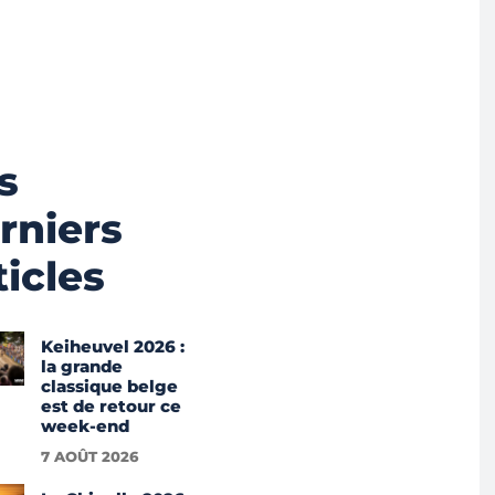
s
rniers
ticles
Keiheuvel 2026 :
la grande
classique belge
est de retour ce
week-end
7 AOÛT 2026