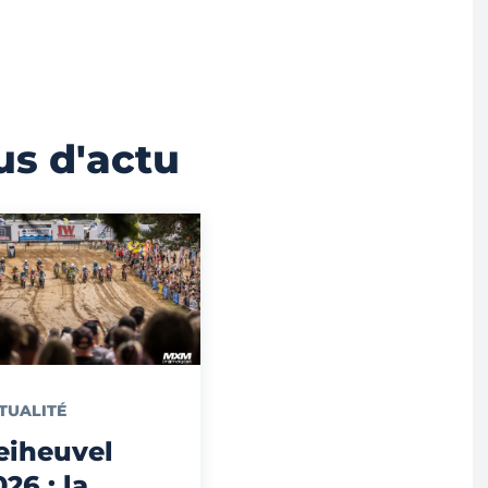
us d'actu
TUALITÉ
eiheuvel
026 : la