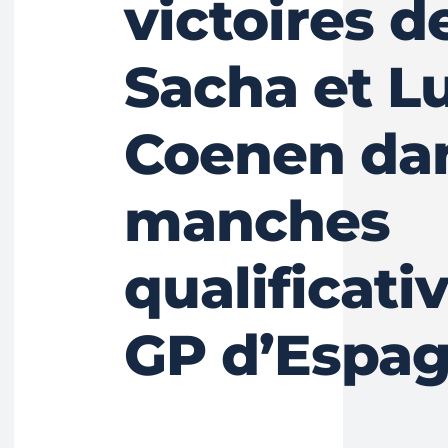
victoires d
Sacha et L
Coenen dan
manches
qualificati
GP d’Espa