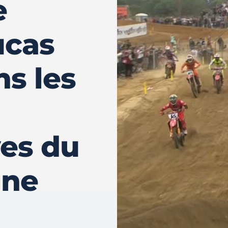
e
ucas
s les
ves du
gne