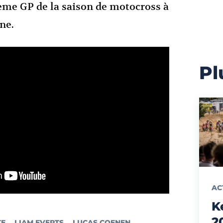
me GP de la saison de motocross à
ne.
Pl
AC
K
2
TE
LIAM EVERTS
LUCAS COENEN