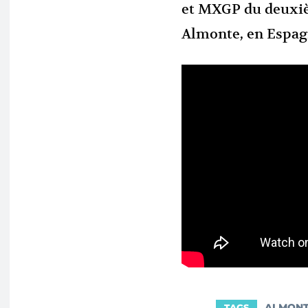
et MXGP du deuxiè
Almonte, en Espag
ALMON
TAGS