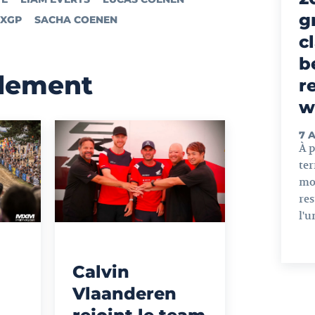
g
XGP
SACHA COENEN
c
b
alement
r
w
7 
À 
ter
mo
res
l'u
Calvin
Vlaanderen