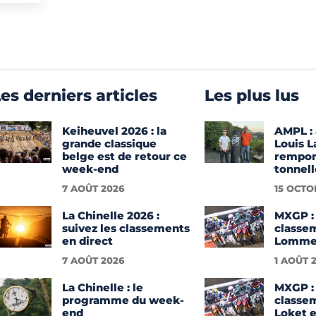
es derniers articles
Les plus lus
Keiheuvel 2026 : la
AMPL : 
grande classique
Louis 
belge est de retour ce
rempor
week-end
tonnell
7 AOÛT 2026
15 OCTO
La Chinelle 2026 :
MXGP : 
suivez les classements
classe
en direct
Lommel
7 AOÛT 2026
1 AOÛT 
La Chinelle : le
MXGP : 
programme du week-
classe
end
Loket e