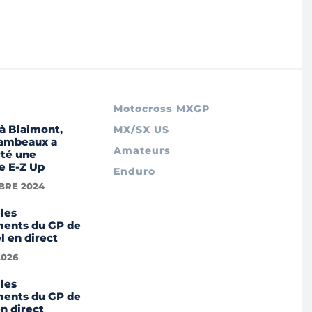
Motocross MXGP
à Blaimont,
MX/SX US
Lambeaux a
Amateurs
té une
e E-Z Up
Enduro
BRE 2024
les
ments du GP de
 en direct
2026
les
ments du GP de
n direct