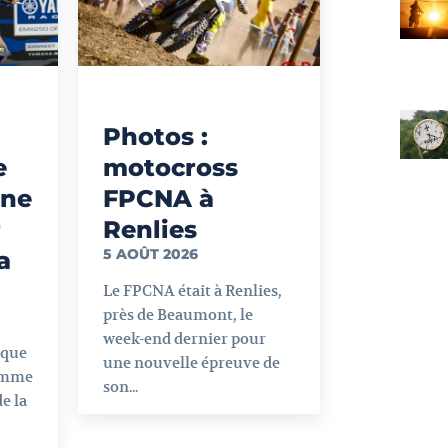
Photos :
e
motocross
gne
FPCNA à
r
Renlies
5 AOÛT 2026
a
Le FPCNA était à Renlies,
près de Beaumont, le
week-end dernier pour
ique
une nouvelle épreuve de
omme
son...
e la