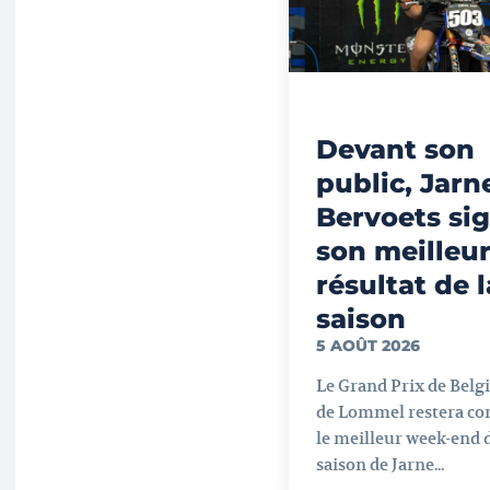
Devant son
public, Jarn
Bervoets si
son meilleu
résultat de l
saison
5 AOÛT 2026
Le Grand Prix de Belg
de Lommel restera c
le meilleur week-end d
saison de Jarne...