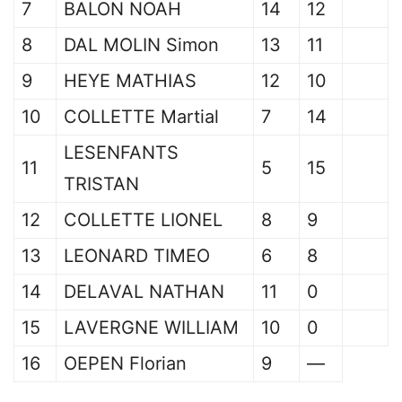
7
BALON NOAH
14
12
8
DAL MOLIN Simon
13
11
9
HEYE MATHIAS
12
10
10
COLLETTE Martial
7
14
LESENFANTS
11
5
15
TRISTAN
12
COLLETTE LIONEL
8
9
13
LEONARD TIMEO
6
8
14
DELAVAL NATHAN
11
0
15
LAVERGNE WILLIAM
10
0
16
OEPEN Florian
9
—