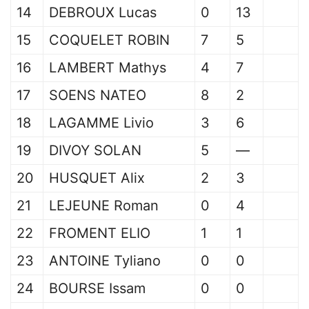
14
DEBROUX Lucas
0
13
15
COQUELET ROBIN
7
5
16
LAMBERT Mathys
4
7
17
SOENS NATEO
8
2
18
LAGAMME Livio
3
6
19
DIVOY SOLAN
5
—
20
HUSQUET Alix
2
3
21
LEJEUNE Roman
0
4
22
FROMENT ELIO
1
1
23
ANTOINE Tyliano
0
0
24
BOURSE Issam
0
0