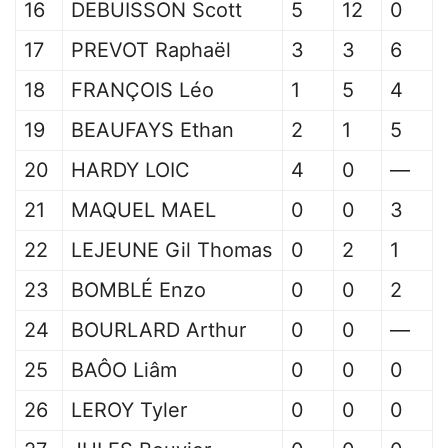
16
DEBUISSON Scott
5
12
0
17
PREVOT Raphaël
3
3
6
18
FRANÇOIS Léo
1
5
4
19
BEAUFAYS Ethan
2
1
5
20
HARDY LOIC
4
0
—
21
MAQUEL MAEL
0
0
3
22
LEJEUNE Gil Thomas
0
2
1
23
BOMBLÉ Enzo
0
0
2
24
BOURLARD Arthur
0
0
—
25
BAÔO Liâm
0
0
0
26
LEROY Tyler
0
0
0