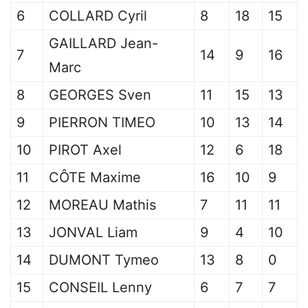
6
COLLARD Cyril
8
18
15
GAILLARD Jean-
7
14
9
16
Marc
8
GEORGES Sven
11
15
13
9
PIERRON TIMEO
10
13
14
10
PIROT Axel
12
6
18
11
CÔTE Maxime
16
10
9
12
MOREAU Mathis
7
11
11
13
JONVAL Liam
9
4
10
14
DUMONT Tymeo
13
8
0
15
CONSEIL Lenny
6
7
7