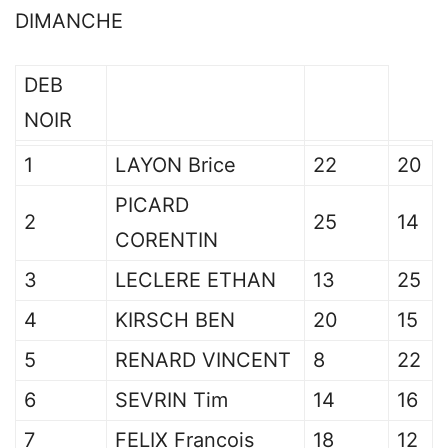
DIMANCHE
DEB
NOIR
1
LAYON Brice
22
20
PICARD
2
25
14
CORENTIN
3
LECLERE ETHAN
13
25
4
KIRSCH BEN
20
15
5
RENARD VINCENT
8
22
6
SEVRIN Tim
14
16
7
FELIX Francois
18
12