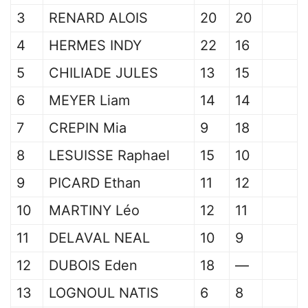
3
RENARD ALOIS
20
20
4
HERMES INDY
22
16
5
CHILIADE JULES
13
15
6
MEYER Liam
14
14
7
CREPIN Mia
9
18
8
LESUISSE Raphael
15
10
9
PICARD Ethan
11
12
10
MARTINY Léo
12
11
11
DELAVAL NEAL
10
9
12
DUBOIS Eden
18
—
13
LOGNOUL NATIS
6
8