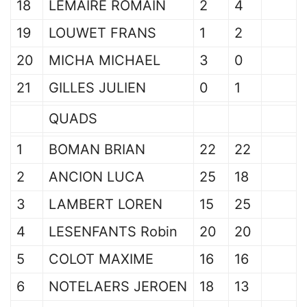
18
LEMAIRE ROMAIN
2
4
19
LOUWET FRANS
1
2
20
MICHA MICHAEL
3
0
21
GILLES JULIEN
0
1
QUADS
1
BOMAN BRIAN
22
22
2
ANCION LUCA
25
18
3
LAMBERT LOREN
15
25
4
LESENFANTS Robin
20
20
5
COLOT MAXIME
16
16
6
NOTELAERS JEROEN
18
13