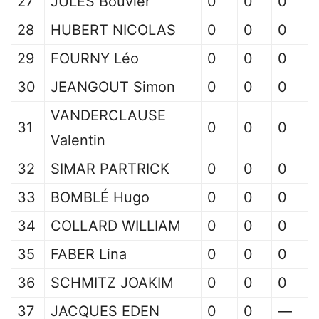
27
JULES Bouvier
0
0
0
28
HUBERT NICOLAS
0
0
0
29
FOURNY Léo
0
0
0
30
JEANGOUT Simon
0
0
0
VANDERCLAUSE
31
0
0
0
Valentin
32
SIMAR PARTRICK
0
0
0
33
BOMBLÉ Hugo
0
0
0
34
COLLARD WILLIAM
0
0
0
35
FABER Lina
0
0
0
36
SCHMITZ JOAKIM
0
0
0
37
JACQUES EDEN
0
0
—