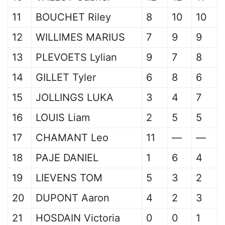
11
BOUCHET Riley
8
10
10
12
WILLIMES MARIUS
7
9
9
13
PLEVOETS Lylian
9
7
8
14
GILLET Tyler
6
8
6
15
JOLLINGS LUKA
3
4
7
16
LOUIS Liam
2
5
5
17
CHAMANT Leo
11
—
—
18
PAJE DANIEL
1
6
4
19
LIEVENS TOM
5
3
2
20
DUPONT Aaron
4
2
3
21
HOSDAIN Victoria
0
0
1