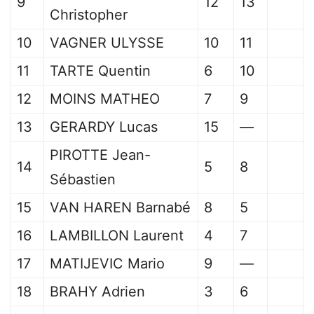
9
12
13
Christopher
10
VAGNER ULYSSE
10
11
11
TARTE Quentin
6
10
12
MOINS MATHEO
7
9
13
GERARDY Lucas
15
—
PIROTTE Jean-
14
5
8
Sébastien
15
VAN HAREN Barnabé
8
5
16
LAMBILLON Laurent
4
7
17
MATIJEVIC Mario
9
—
18
BRAHY Adrien
3
6