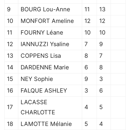
9
BOURG Lou-Anne
11
13
10
MONFORT Ameline
12
12
11
FOURNY Léane
10
10
12
IANNUZZI Ysaline
7
9
13
COPPENS Lisa
8
7
14
DARDENNE Marie
6
8
15
NEY Sophie
9
3
16
FALQUE ASHLEY
3
6
LACASSE
17
4
5
CHARLOTTE
18
LAMOTTE Mélanie
5
4