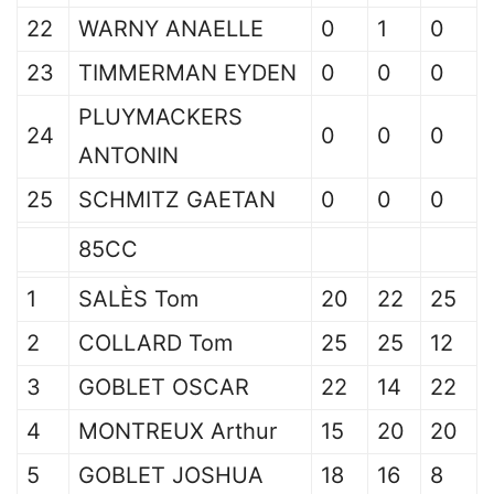
22
WARNY ANAELLE
0
1
0
23
TIMMERMAN EYDEN
0
0
0
PLUYMACKERS
24
0
0
0
ANTONIN
25
SCHMITZ GAETAN
0
0
0
85CC
1
SALÈS Tom
20
22
25
2
COLLARD Tom
25
25
12
3
GOBLET OSCAR
22
14
22
4
MONTREUX Arthur
15
20
20
5
GOBLET JOSHUA
18
16
8