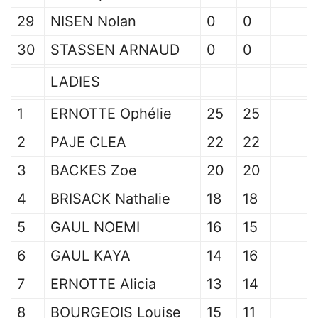
29
NISEN Nolan
0
0
30
STASSEN ARNAUD
0
0
LADIES
1
ERNOTTE Ophélie
25
25
2
PAJE CLEA
22
22
3
BACKES Zoe
20
20
4
BRISACK Nathalie
18
18
5
GAUL NOEMI
16
15
6
GAUL KAYA
14
16
7
ERNOTTE Alicia
13
14
8
BOURGEOIS Louise
15
11