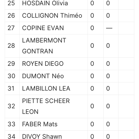
25
HOSDAIN Olivia
0
0
26
COLLIGNON Thiméo
0
0
27
COPINE EVAN
0
—
LAMBERMONT
28
0
0
GONTRAN
29
ROYEN DIEGO
0
0
30
DUMONT Néo
0
0
31
LAMBILLON LEA
0
0
PIETTE SCHEER
32
0
0
LEON
33
FABER Mats
0
0
34
DIVOY Shawn
0
0