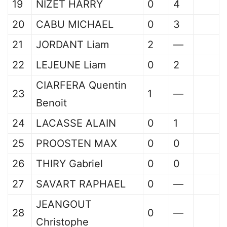
19
NIZET HARRY
0
4
20
CABU MICHAEL
0
3
21
JORDANT Liam
2
—
22
LEJEUNE Liam
0
2
CIARFERA Quentin
23
1
—
Benoit
24
LACASSE ALAIN
0
1
25
PROOSTEN MAX
0
0
26
THIRY Gabriel
0
0
27
SAVART RAPHAEL
0
—
JEANGOUT
28
0
—
Christophe