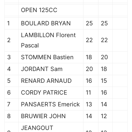
OPEN 125CC
1
BOULARD BRYAN
25
25
LAMBILLON Florent
2
22
22
Pascal
3
STOMMEN Bastien
18
20
4
JORDANT Sam
20
18
5
RENARD ARNAUD
16
15
6
CORDY PATRICE
11
16
7
PANSAERTS Emerick
13
14
8
BRUWIER JOHN
14
12
JEANGOUT