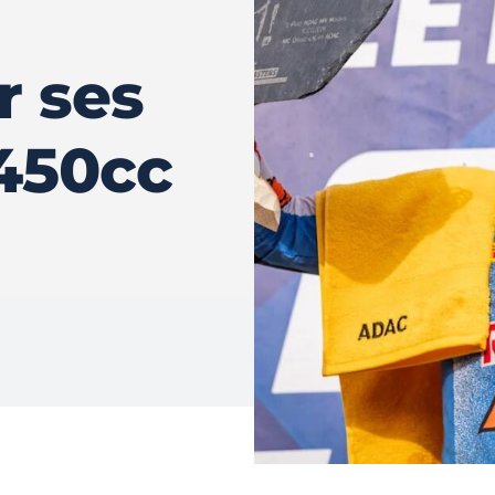
r ses
450cc