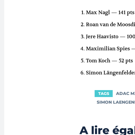
Max Nagl — 141 pts
Roan van de Moosdi
Jere Haavisto — 100
Maximilian Spies —
Tom Koch — 52 pts
Simon Längenfelder
ADAC M
TAGS
SIMON LAENGEN
A lire ég