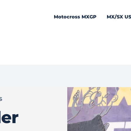
Motocross MXGP
MX/SX U
S
er