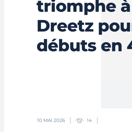
triomphe à
Dreetz pou
débuts en 
10 MAI 2026
14