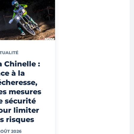
TUALITÉ
a Chinelle :
ace à la
écheresse,
es mesures
e sécurité
our limiter
es risques
AOÛT 2026