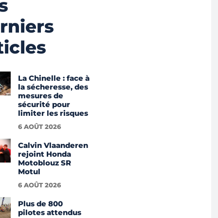
s
rniers
ticles
La Chinelle : face à
la sécheresse, des
mesures de
sécurité pour
limiter les risques
6 AOÛT 2026
Calvin Vlaanderen
rejoint Honda
Motoblouz SR
Motul
6 AOÛT 2026
Plus de 800
pilotes attendus