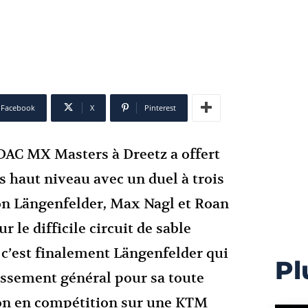
Facebook
X
Pinterest
DAC MX Masters à Dreetz a offert
s haut niveau avec un duel à trois
on Längenfelder, Max Nagl et Roan
r le difficile circuit de sable
c’est finalement Längenfelder qui
Pl
assement général pour sa toute
on en compétition sur une KTM