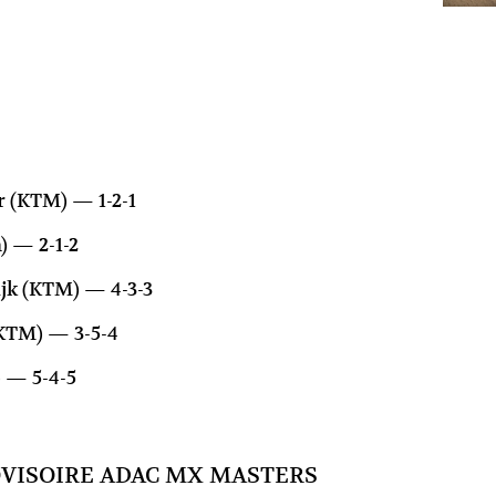
 (KTM) — 1-2-1
 — 2-1-2
jk (KTM) — 4-3-3
KTM) — 3-5-4
) — 5-4-5
VISOIRE ADAC MX MASTERS