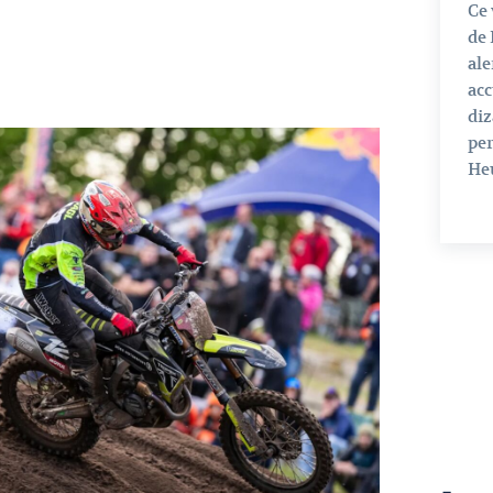
Ce 
de 
ale
acc
diz
per
Heu