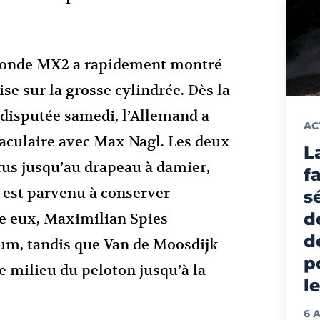
onde MX2 a rapidement montré
’aise sur la grosse cylindrée. Dès la
disputée samedi, l’Allemand a
AC
taculaire avec Max Nagl. Les deux
L
ttus jusqu’au drapeau à damier,
f
 est parvenu à conserver
s
d
re eux, Maximilian Spies
d
um, tandis que Van de Moosdijk
p
e milieu du peloton jusqu’à la
l
6 