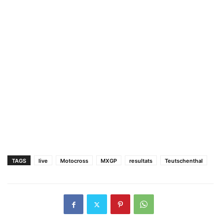
TAGS
live
Motocross
MXGP
resultats
Teutschenthal