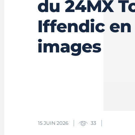
du 24MX To
Iffendic en
images
15 JUIN 2026
33