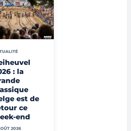
TUALITÉ
eiheuvel
026 : la
rande
lassique
elge est de
etour ce
eek-end
AOÛT 2026