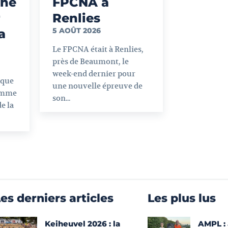
gne
FPCNA à
r
Renlies
5 AOÛT 2026
a
Le FPCNA était à Renlies,
près de Beaumont, le
week-end dernier pour
ique
une nouvelle épreuve de
omme
son...
e la
es derniers articles
Les plus lus
Keiheuvel 2026 : la
AMPL : 