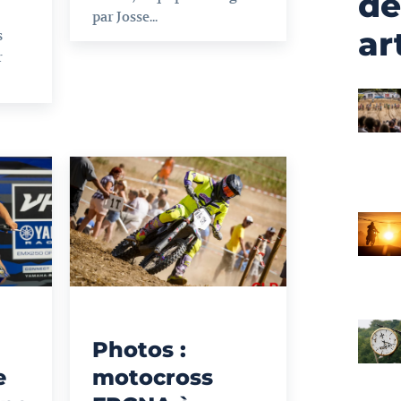
de
par Josse...
ar
s
r
Photos :
e
motocross