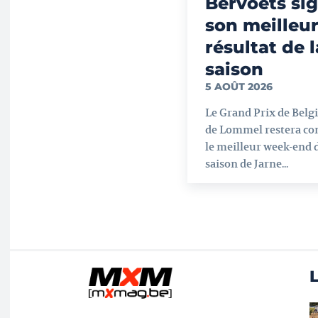
Bervoets si
son meilleu
résultat de l
saison
5 AOÛT 2026
Le Grand Prix de Belg
de Lommel restera c
le meilleur week-end d
saison de Jarne...
L