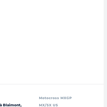
Motocross MXGP
à Blaimont,
MX/SX US