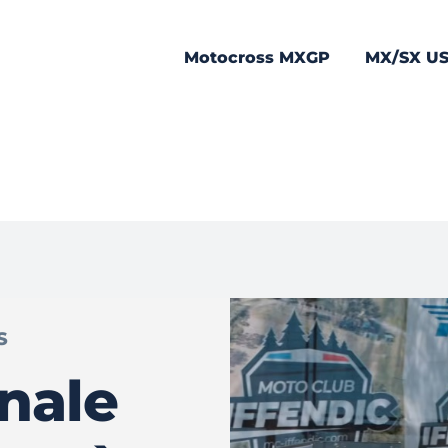
Motocross MXGP
MX/SX U
S
inale