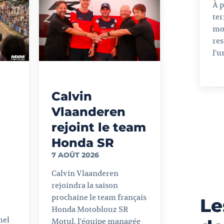
À 
ter
mo
res
l'u
Calvin
Vlaanderen
rejoint le team
Honda SR
7 AOÛT 2026
Calvin Vlaanderen
rejoindra la saison
prochaine le team français
Le
Honda Motoblouz SR
mel
Motul, l'équipe managée