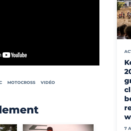
AC
K
2
g
C
MOTOCROSS
VIDÉO
c
b
alement
r
w
7 