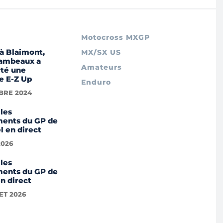
Motocross MXGP
à Blaimont,
MX/SX US
Lambeaux a
Amateurs
té une
e E-Z Up
Enduro
BRE 2024
les
ments du GP de
 en direct
2026
les
ments du GP de
n direct
LET 2026