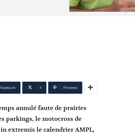
Facebook
X
Pinterest
emps annulé faute de prairies
es parkings, le motocross de
 in extremis le calendrier AMPL,