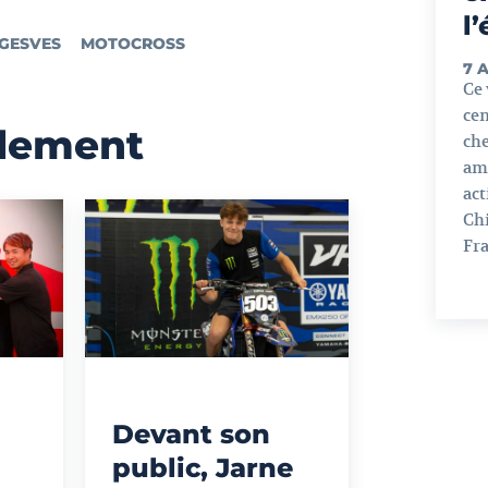
l
GESVES
MOTOCROSS
7 
Ce 
cen
alement
ch
ama
act
Chi
Fra
Devant son
public, Jarne