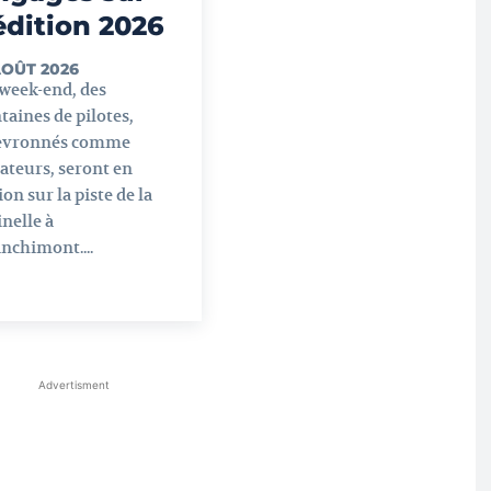
’édition 2026
AOÛT 2026
week-end, des
taines de pilotes,
evronnés comme
teurs, seront en
ion sur la piste de la
nelle à
nchimont....
Advertisment