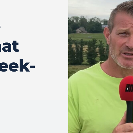
e
at
eek-