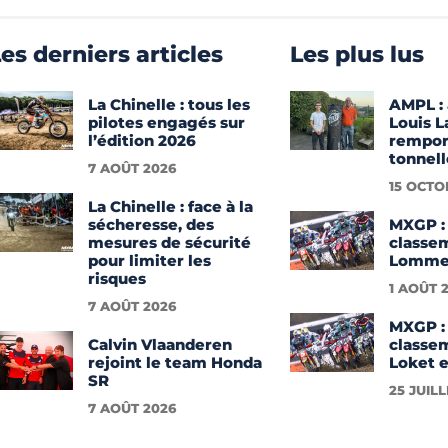
es derniers articles
Les plus lus
La Chinelle : tous les
AMPL : 
pilotes engagés sur
Louis 
l’édition 2026
rempor
tonnell
7 AOÛT 2026
15 OCTO
La Chinelle : face à la
sécheresse, des
MXGP : 
mesures de sécurité
classe
pour limiter les
Lommel
risques
1 AOÛT 
7 AOÛT 2026
MXGP : 
Calvin Vlaanderen
classe
rejoint le team Honda
Loket e
SR
25 JUIL
7 AOÛT 2026