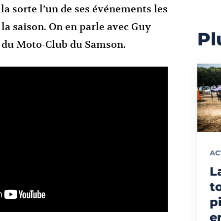
 la sorte l’un de ses événements les
 la saison. On en parle avec Guy
Pl
 du Moto-Club du Samson.
AC
L
t
p
e