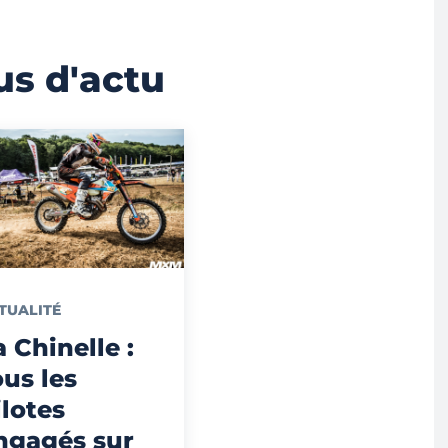
us d'actu
TUALITÉ
a Chinelle :
ous les
ilotes
ngagés sur