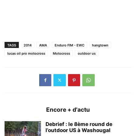
TAGS
2014
AMA
Enduro FIM - EWC
hangtown
lucas oil pro motocross
Motocross
outdoor us
Encore + d'actu
Debrief : le 8ème round de
l’outdoor US à Washougal