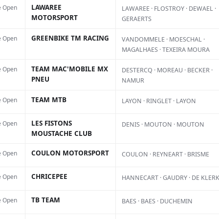
LAWAREE
e Open
LAWAREE · FLOSTROY · DEWAEL ·
MOTORSPORT
GERAERTS
AC
L
GREENBIKE TM RACING
e Open
VANDOMMELE · MOESCHAL ·
MAGALHAES · TEXEIRA MOURA
f
s
TEAM MAC'MOBILE MX
e Open
DESTERCQ · MOREAU · BECKER ·
PNEU
NAMUR
d
d
TEAM MTB
e Open
LAYON · RINGLET · LAYON
p
LES FISTONS
e Open
DENIS · MOUTON · MOUTON
l
MOUSTACHE CLUB
6 
COULON MOTORSPORT
e Open
COULON · REYNEART · BRISME
Ce 
de 
CHRICEPEE
e Open
HANNECART · GAUDRY · DE KLER
ale
acc
TB TEAM
e Open
BAES · BAES · DUCHEMIN
diz
per