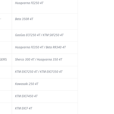
Husqvarna FE250 4T
res...
·
Beta 350R 4T
GasGas ECF250 4T / KTM SXF250 4T
Advertisment
Husqvarna FE350 4T / Beta RR340 4T
EGERS
Sherco 300 4T / Husqvarna 350 4T
KTM EXCF250 4T / KTM EXCF350 4T
s
Kawasaki 250 4T
rniers
KTM EXCF450 4T
ticles
KTM EXCF 4T