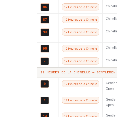
Chinell
85
12 Heures de la Chinelle
Chinell
87
12 Heures de la Chinelle
Chinell
La Chinelle :
93
12 Heures de la Chinelle
face à la
Chinell
sécheresse,
95
12 Heures de la Chinelle
des mesure
Chinell
-
12 Heures de la Chinelle
de sécurité
pour limiter
12 HEURES DE LA CHINELLE — GENTLEMEN
les risques
Gentle
0
12 Heures de la Chinelle
6 AOÛT 2026
Open
Ce week-end, l'esplan
Gentle
1
12 Heures de la Chinelle
de Franchimont et ses
Open
alentours s'apprêtent 
Gentle
accueillir plusieurs
14
12 Heures de la Chinelle