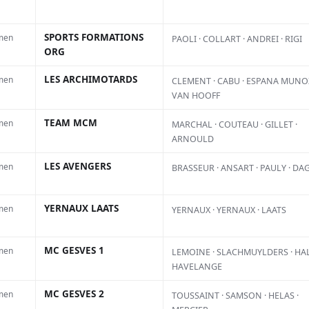
e
SPORTS FORMATIONS
men
PAOLI · COLLART · ANDREI · RIGI
ORG
LES ARCHIMOTARDS
men
CLEMENT · CABU · ESPANA MUNOZ
VAN HOOFF
TEAM MCM
men
MARCHAL · COUTEAU · GILLET ·
ARNOULD
LES AVENGERS
men
BRASSEUR · ANSART · PAULY · DA
YERNAUX LAATS
men
YERNAUX · YERNAUX · LAATS
Devant son
MC GESVES 1
men
LEMOINE · SLACHMUYLDERS · HAL
public, Jarne
HAVELANGE
ur
Bervoets signe
MC GESVES 2
men
TOUSSAINT · SAMSON · HELAS ·
e
son meilleur