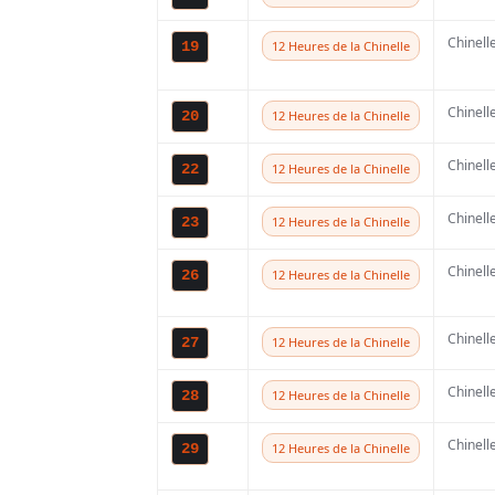
Partager
Chinell
19
12 Heures de la Chinelle
Les Sherco 2015 ser
Chinell
20
12 Heures de la Chinelle
dimanche 5 octobre
Chinell
22
12 Heures de la Chinelle
l’importateur de l
propose en effet d
Chinell
23
12 Heures de la Chinelle
gamme 2015 du cons
Chinell
26
12 Heures de la Chinelle
de Bray.
Chinell
27
12 Heures de la Chinelle
Inscription:
vukce
Chinell
28
12 Heures de la Chinelle
Chinell
29
12 Heures de la Chinelle