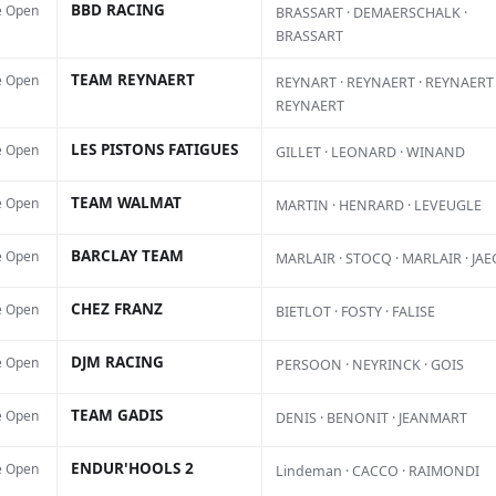
BBD RACING
e Open
BRASSART · DEMAERSCHALK ·
Heu
BRASSART
TEAM REYNAERT
e Open
REYNART · REYNAERT · REYNAERT 
REYNAERT
LES PISTONS FATIGUES
e Open
GILLET · LEONARD · WINAND
TEAM WALMAT
e Open
MARTIN · HENRARD · LEVEUGLE
BARCLAY TEAM
e Open
MARLAIR · STOCQ · MARLAIR · JA
CHEZ FRANZ
e Open
BIETLOT · FOSTY · FALISE
alement
Le
DJM RACING
e Open
PERSOON · NEYRINCK · GOIS
de
TEAM GADIS
e Open
DENIS · BENONIT · JEANMART
ar
ENDUR'HOOLS 2
e Open
Lindeman · CACCO · RAIMONDI