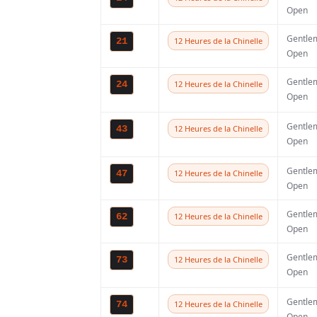
Open
dizaines de milliers d
personnes....
Gentle
21
12 Heures de la Chinelle
Open
Gentle
24
12 Heures de la Chinelle
Open
Gentle
43
12 Heures de la Chinelle
Open
Gentle
47
12 Heures de la Chinelle
Open
Gentle
62
12 Heures de la Chinelle
Open
Plus de 800
Gentle
73
12 Heures de la Chinelle
pilotes
Open
attendus po
Gentle
74
12 Heures de la Chinelle
une nouvell
Open