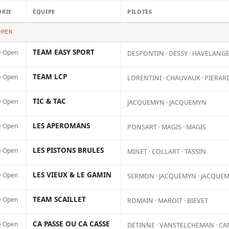
 !
ORIE
ÉQUIPE
PILOTES
OPEN
TEAM EASY SPORT
e Open
DESPONTIN · DESSY · HAVELANG
TEAM LCP
e Open
LORENTINI · CHAUVAUX · PIERAR
TIC & TAC
e Open
JACQUEMYN · JACQUEMYN
LES APEROMANS
e Open
PONSART · MAGIS · MAGIS
LES PISTONS BRULES
e Open
MINET · COLLART · TASSIN
LES VIEUX & LE GAMIN
e Open
SERMON · JACQUEMYN · JACQUE
TEAM SCAILLET
e Open
ROMAIN · MAROIT · BIEVET
CA PASSE OU CA CASSE
e Open
DETINNE · VANSTELCHEMAN · C