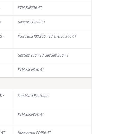
L
KTM EXF250 4T
La Chinelle : face à
la sécheresse, des
mesures de
E
Gasgas EC250 2T
sécurité pour
limiter les risques
 ·
Kawasaki KXF250 4T / Sherco 300 4T
6 AOÛT 2026
Calvin Vlaanderen
rejoint Honda
GasGas 250 4T / GasGas 350 4T
Motoblouz SR
Motul
KTM EXCF350 4T
6 AOÛT 2026
Plus de 800
pilotes attendus
 ·
Star Varg Electrique
pour une nouvelle
saison record du
championnat de
France des Sables
KTM EXCF350 4T
5 AOÛT 2026
ONT
Husqvarna FE450 4T