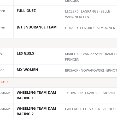
MERCIER
rd
résultat de la
FULL GUEZ
men
LECLERC · LAGRANGE · BELLE ·
saison
VANONCKELEN
5 AOÛT 2026
t
JGT ENDURANCE TEAM
men
GERARD · LENOIR · RAEMDONCK
es
Le Grand Prix de Belgique
de Lommel restera comme
le meilleur week-end de la
N
saison de Jarne...
LES GIRLS
pen
MARCHAL · VAN de SYPE · RAMELO
ance
PRINCEN
r une
MX WOMEN
pen
BRISACK · NOWAKOWSKI · ERNO
elle.
ONAUX
WHEELING TEAM DAM
tionaux
TOURNEUR · FAVRESSE · GILSON
RACING 1
WHEELING TEAM DAM
tionaux
CAILLAUD · CHEVALIER · VERHEY
RACING 2