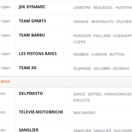
JDE DYNAMIC
e Open
LEMAITRE · BEAUDOUL · HOSPITA
TEAM GPARTS
e Open
ORANGE · BENVENUTO · DUCHEN
TEAM BARBU
e Open
Calvin
PERSOON · PAILLARD · COEKAERTS
CLIPPE
Vlaanderen
LES PISTONS RAYES
e Open
rejoint Honda
HEMBISE · CHERON · BUTTON
s
Motoblouz SR
TEAM 3D
e Open
DUJARDIN · DELOBBE · DEGRAVE
Motul
6 AOÛT 2026
 OPEN
Calvin Vlaanderen
DELPIMOTO
men
DANSE · DEPREZ · VANHOENACKER
rejoindra la saison
EVELETTE
prochaine le team français
ade
TELEVIE-MOTOBRICHE
men
WALRAVENS
Honda Motoblouz SR
Motul, l'équipe managée
à
par Josse...
SANGLIER
men
SANGLIER · SANGLIER · GULDEM