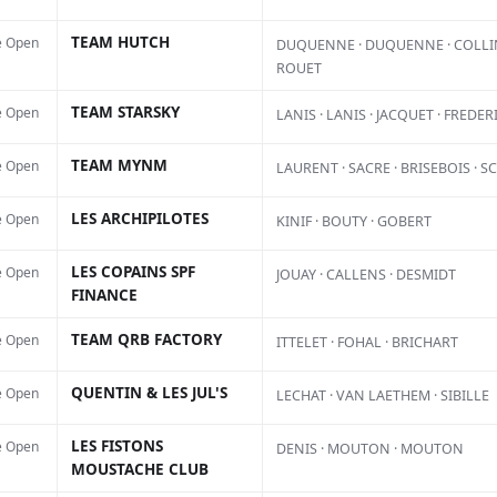
Facebook
X
Pinterest
TEAM HUTCH
e Open
DUQUENNE · DUQUENNE · COLLIN
ROUET
ont à l’essai les samedi 4 et
TEAM STARSKY
e Open
LANIS · LANIS · JACQUET · FREDER
 prochains. Vukcevic Racing,
TEAM MYNM
e Open
LAURENT · SACRE · BRISEBOIS · S
a marque en Belgique, vous
e vous essayer au guidon de la
LES ARCHIPILOTES
e Open
KINIF · BOUTY · GOBERT
tructeur français sur le parcours
LES COPAINS SPF
e Open
Pl
JOUAY · CALLENS · DESMIDT
FINANCE
TEAM QRB FACTORY
e Open
ITTELET · FOHAL · BRICHART
vic.ph@gmail.com
ou 071 31 49 44
QUENTIN & LES JUL'S
e Open
LECHAT · VAN LAETHEM · SIBILLE
LES FISTONS
e Open
DENIS · MOUTON · MOUTON
MOUSTACHE CLUB