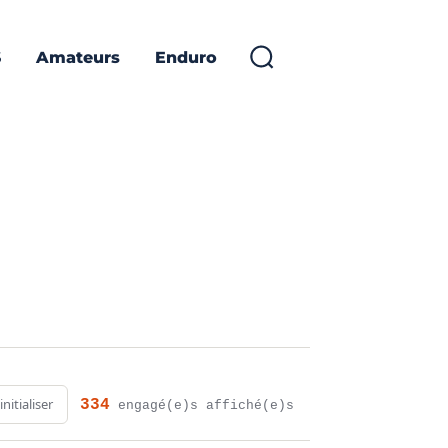
S
Amateurs
Enduro
initialiser
334
engagé(e)s affiché(e)s