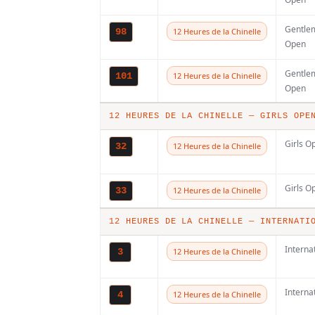
saison reco
Gentle
98
12 Heures de la Chinelle
du
Open
championna
Gentle
101
12 Heures de la Chinelle
de France d
Open
Sables
12 HEURES DE LA CHINELLE — GIRLS OPE
5 AOÛT 2026
Girls O
32
12 Heures de la Chinelle
Le championnat de Fr
des Sables Motoblouz
continue de surfer su
Girls O
33
12 Heures de la Chinelle
popularité exceptionn
Pour la saison...
12 HEURES DE LA CHINELLE — INTERNATI
Interna
3
12 Heures de la Chinelle
Interna
4
12 Heures de la Chinelle