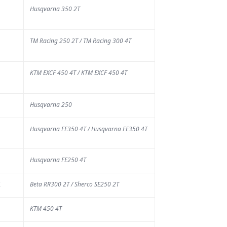
Husqvarna 350 2T
TUALITÉ
a Chinelle :
TM Racing 250 2T / TM Racing 300 4T
ace à la
écheresse,
KTM EXCF 450 4T / KTM EXCF 450 4T
es mesures
e sécurité
Husqvarna 250
our limiter
Husqvarna FE350 4T / Husqvarna FE350 4T
es risques
AOÛT 2026
Husqvarna FE250 4T
week-end, l'esplanade
Franchimont et ses
K
Beta RR300 2T / Sherco SE250 2T
ntours s'apprêtent à
ueillir plusieurs
KTM 450 4T
aines de milliers de
sonnes. Les 12