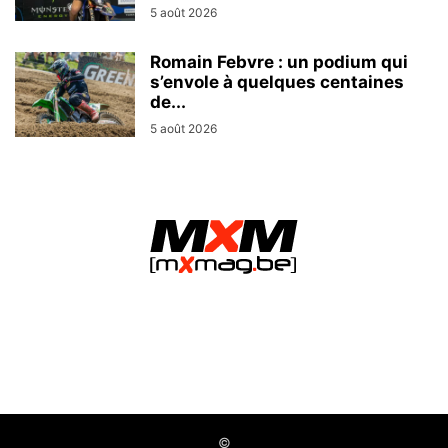
5 août 2026
Romain Febvre : un podium qui
s’envole à quelques centaines
de...
5 août 2026
MXMag.be - L&O Partners sprl / Namur (Belgium)
©