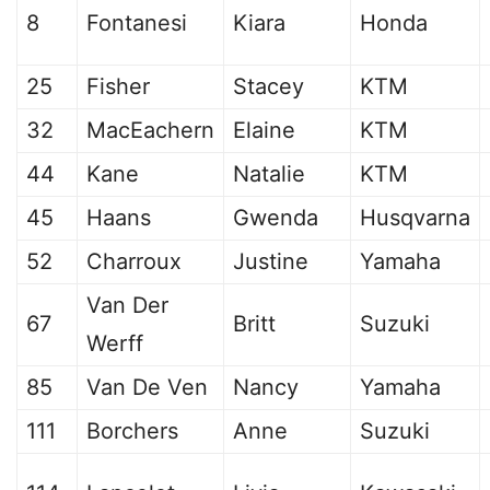
8
Fontanesi
Kiara
Honda
25
Fisher
Stacey
KTM
32
MacEachern
Elaine
KTM
44
Kane
Natalie
KTM
45
Haans
Gwenda
Husqvarna
52
Charroux
Justine
Yamaha
Van Der
67
Britt
Suzuki
Werff
85
Van De Ven
Nancy
Yamaha
111
Borchers
Anne
Suzuki