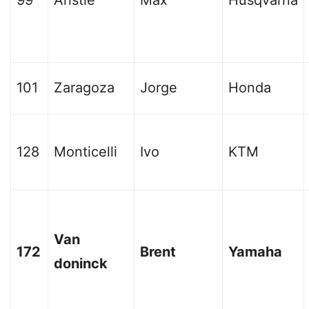
99
Anstie
Max
Husqvarna
101
Zaragoza
Jorge
Honda
128
Monticelli
Ivo
KTM
Van
172
Brent
Yamaha
doninck