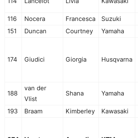
114
Lancelot
Livia
Kawasaki
116
Nocera
Francesca
Suzuki
151
Duncan
Courtney
Yamaha
174
Giudici
Giorgia
Husqvarna
van der
188
Shana
Yamaha
Vlist
193
Braam
Kimberley
Kawasaki