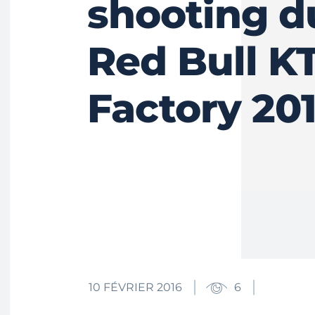
shooting d
Red Bull K
Factory 20
10 FÉVRIER 2016
6