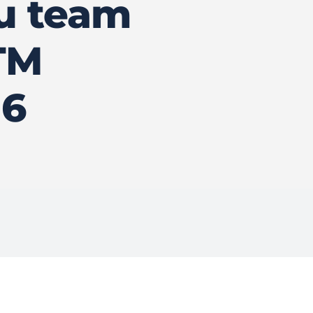
u team
TM
16