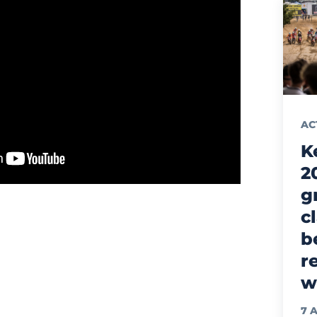
AC
K
2
g
c
b
r
w
7 