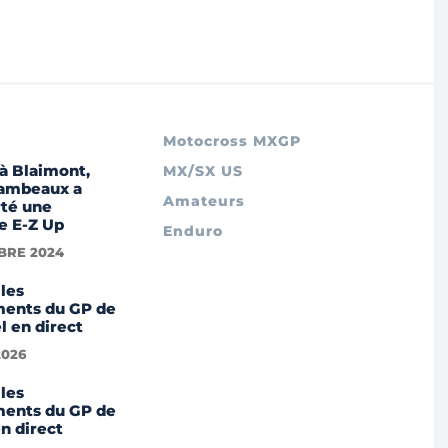
Motocross MXGP
à Blaimont,
MX/SX US
Lambeaux a
Amateurs
té une
e E-Z Up
Enduro
BRE 2024
les
ments du GP de
 en direct
2026
les
ments du GP de
n direct