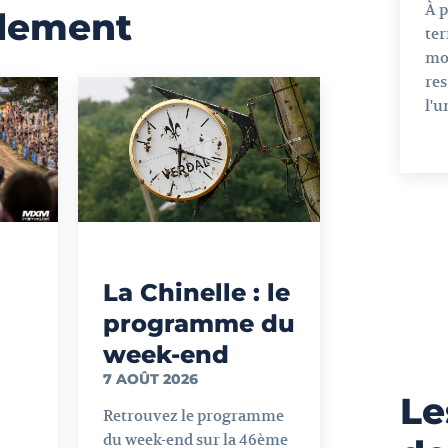
À 
alement
ter
mo
res
l'u
La Chinelle : le
programme du
week-end
7 AOÛT 2026
Le
Retrouvez le programme
du week-end sur la 46ème