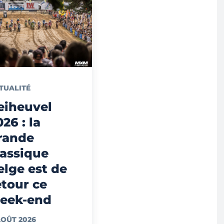
TUALITÉ
eiheuvel
026 : la
rande
lassique
elge est de
etour ce
eek-end
AOÛT 2026