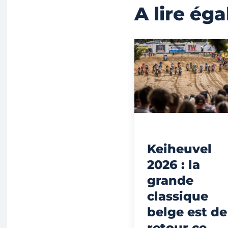
A lire ég
Keiheuvel
2026 : la
grande
classique
belge est de
retour ce