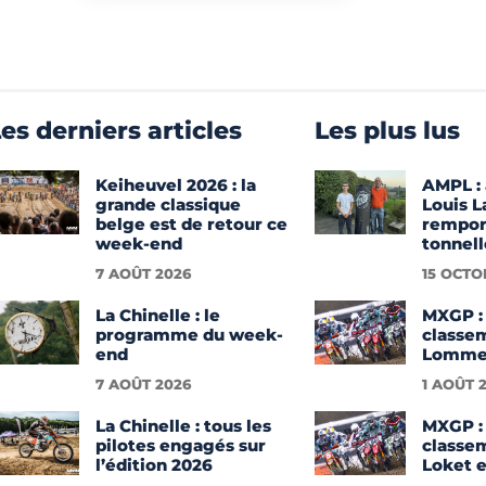
es derniers articles
Les plus lus
Keiheuvel 2026 : la
AMPL : 
grande classique
Louis 
belge est de retour ce
rempor
week-end
tonnell
7 AOÛT 2026
15 OCTO
La Chinelle : le
MXGP : 
programme du week-
classe
end
Lommel
7 AOÛT 2026
1 AOÛT 
La Chinelle : tous les
MXGP : 
pilotes engagés sur
classe
l’édition 2026
Loket e