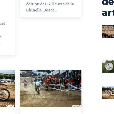
de
édition des 12 Heures de la
ar
Chinelle. Dès ce...
mel
s
r