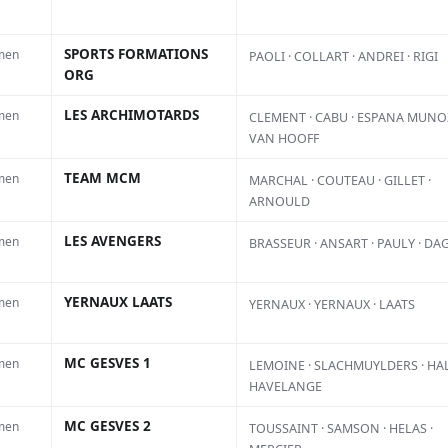
26/2027
SPORTS FORMATIONS
men
PAOLI · COLLART · ANDREI · RIGI
k-sur-Mer
ORG
n-Plage
LES ARCHIMOTARDS
men
CLEMENT · CABU · ESPANA MUNOZ
VAN HOOFF
t-Léger-de-Balson
TEAM MCM
men
MARCHAL · COUTEAU · GILLET ·
ossegor-Capbreton
ARNOULD
an-et-l’Hôpital
LES AVENGERS
men
BRASSEUR · ANSART · PAULY · DA
Le Touquet
YERNAUX LAATS
men
YERNAUX · YERNAUX · LAATS
RIER
CFS
SABLE
MC GESVES 1
men
LEMOINE · SLACHMUYLDERS · HAL
HAVELANGE
alement
MC GESVES 2
men
TOUSSAINT · SAMSON · HELAS ·