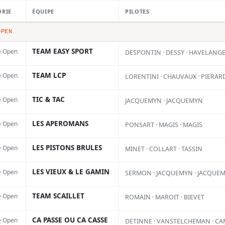
 Sables
ORIE
ÉQUIPE
PILOTES
ier
OPEN
TEAM EASY SPORT
e Open
DESPONTIN · DESSY · HAVELANG
TEAM LCP
e Open
LORENTINI · CHAUVAUX · PIERAR
TIC & TAC
e Open
JACQUEMYN · JACQUEMYN
LES APEROMANS
e Open
PONSART · MAGIS · MAGIS
LES PISTONS BRULES
e Open
MINET · COLLART · TASSIN
LES VIEUX & LE GAMIN
e Open
SERMON · JACQUEMYN · JACQUE
TEAM SCAILLET
e Open
ROMAIN · MAROIT · BIEVET
CA PASSE OU CA CASSE
e Open
DETINNE · VANSTELCHEMAN · C