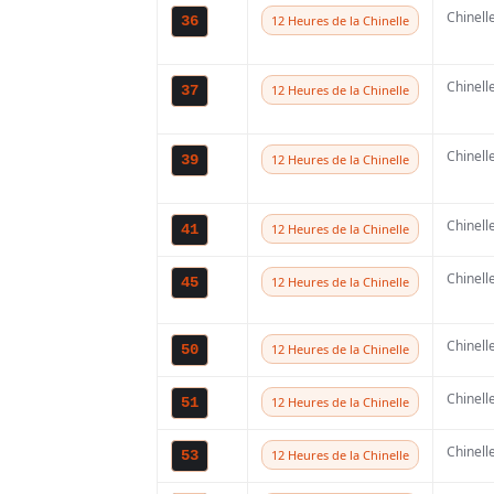
Chinell
36
12 Heures de la Chinelle
programme.
Chinell
37
12 Heures de la Chinelle
La prochaine saiso
de courses sur sabl
Chinell
39
12 Heures de la Chinelle
celle qui s’est ter
mythique Enduropa
Chinell
41
12 Heures de la Chinelle
sont prévus, offra
Chinell
45
12 Heures de la Chinelle
de participants de
compétition qui co
Chinell
50
12 Heures de la Chinelle
fréquentation ann
Chinell
51
12 Heures de la Chinelle
Chinell
53
12 Heures de la Chinelle