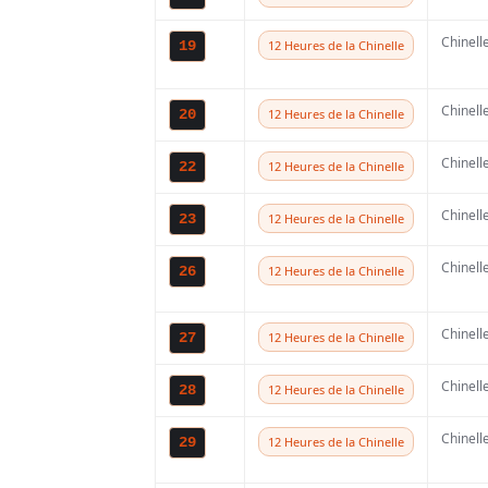
Chinell
19
12 Heures de la Chinelle
Chinell
20
12 Heures de la Chinelle
Chinell
22
12 Heures de la Chinelle
Partager
Chinell
23
12 Heures de la Chinelle
Quand la poussière
Chinell
26
12 Heures de la Chinelle
motocross retombe,
entre en scène : le
Chinell
27
12 Heures de la Chinelle
extrêmes dans le s
Chinell
28
12 Heures de la Chinelle
plus belles côtes 
du Championnat de
Chinell
29
12 Heures de la Chinelle
2026/2027 vient d’