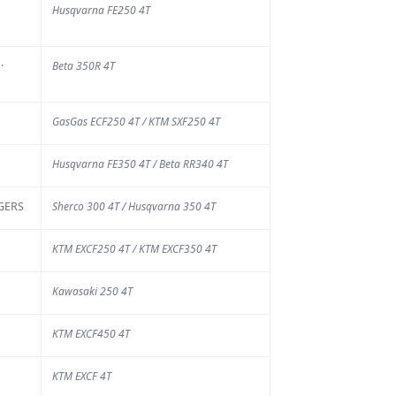
week-end, l'esplanade
Husqvarna FE250 4T
Franchimont et ses
ntours s'apprêtent à
·
Beta 350R 4T
ueillir plusieurs
aines de milliers de
sonnes. Les 12
GasGas ECF250 4T / KTM SXF250 4T
res...
Husqvarna FE350 4T / Beta RR340 4T
EGERS
Sherco 300 4T / Husqvarna 350 4T
KTM EXCF250 4T / KTM EXCF350 4T
Advertisment
Kawasaki 250 4T
KTM EXCF450 4T
KTM EXCF 4T