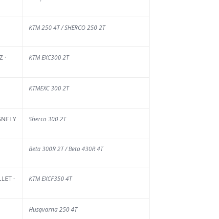
pour une nouvelle
saison record du
championnat de
KTM 250 4T / SHERCO 250 2T
France des Sables
5 AOÛT 2026
 ·
KTM EXC300 2T
KTMEXC 300 2T
GNELY
Sherco 300 2T
Beta 300R 2T / Beta 430R 4T
LET ·
KTM EXCF350 4T
Husqvarna 250 4T