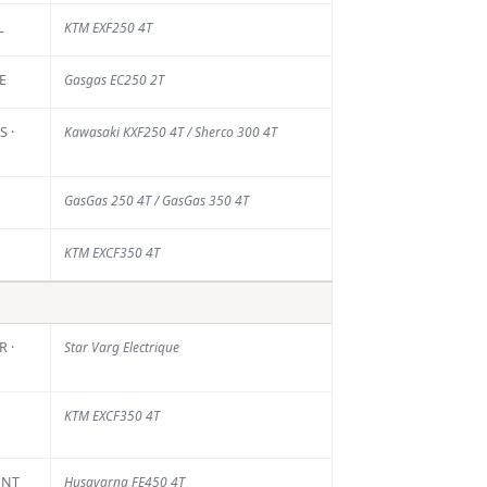
s
L
KTM EXF250 4T
rniers
E
Gasgas EC250 2T
ticles
 ·
Kawasaki KXF250 4T / Sherco 300 4T
La Chinelle : face à
la sécheresse, des
GasGas 250 4T / GasGas 350 4T
mesures de
sécurité pour
limiter les risques
KTM EXCF350 4T
6 AOÛT 2026
Calvin Vlaanderen
rejoint Honda
 ·
Star Varg Electrique
Motoblouz SR
Motul
6 AOÛT 2026
KTM EXCF350 4T
Plus de 800
pilotes attendus
ONT
Husqvarna FE450 4T