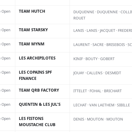
TEAM HUTCH
e Open
DUQUENNE · DUQUENNE · COLLIN
ROUET
TEAM STARSKY
e Open
LANIS · LANIS · JACQUET · FREDER
TEAM MYNM
e Open
LAURENT · SACRE · BRISEBOIS · S
Facebook
X
Pinterest
LES ARCHIPILOTES
e Open
KINIF · BOUTY · GOBERT
 d’une saison classique de
LES COPAINS SPF
e Open
JOUAY · CALLENS · DESMIDT
 une autre catégorie de pilotes
FINANCE
s spécialistes des longues courses
TEAM QRB FACTORY
e Open
ITTELET · FOHAL · BRICHART
able, souvent disputées le long des
QUENTIN & LES JUL'S
e Open
LECHAT · VAN LAETHEM · SIBILLE
françaises. Le nouveau calendrier
Pl
 France des Sables Motoblouz
LES FISTONS
e Open
DENIS · MOUTON · MOUTON
MOUSTACHE CLUB
être dévoilé, avec six épreuves au