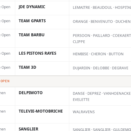
Le
ursuivra ensuite sa tournée
JDE DYNAMIC
e Open
LEMAITRE · BEAUDOUL · HOSPITA
de
 passages à Saint-Léger-de-Balson,
TEAM GPARTS
e Open
ORANGE · BENVENUTO · DUCHEN
ar
-et-l’Hôpital avant de se conclure
TEAM BARBU
e Open
PERSOON · PAILLARD · COEKAERTS
 au Touquet. La date de
CLIPPE
 annoncée prochainement par le
LES PISTONS RAYES
e Open
HEMBISE · CHERON · BUTTON
ion.
TEAM 3D
e Open
DUJARDIN · DELOBBE · DEGRAVE
 OPEN
DELPIMOTO
men
DANSE · DEPREZ · VANHOENACKER
EVELETTE
au Championnat de France des
TELEVIE-MOTOBRICHE
men
WALRAVENS
ans le courant du mois de juin.
SANGLIER
men
SANGLIER · SANGLIER · GULDEM