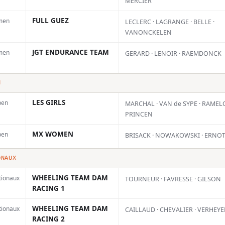
MERCIER
FULL GUEZ
men
LECLERC · LAGRANGE · BELLE ·
VANONCKELEN
JGT ENDURANCE TEAM
men
GERARD · LENOIR · RAEMDONCK
N
LES GIRLS
pen
MARCHAL · VAN de SYPE · RAMELO
PRINCEN
Championnat
MX WOMEN
pen
BRISACK · NOWAKOWSKI · ERNO
de France des
ur
Sables :
ONAUX
e
ouverture des
WHEELING TEAM DAM
tionaux
TOURNEUR · FAVRESSE · GILSON
rd
inscriptions
RACING 1
imminente
WHEELING TEAM DAM
tionaux
CAILLAUD · CHEVALIER · VERHEY
19 JUIN 2026
t
RACING 2