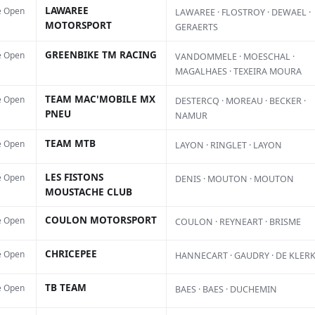
LAWAREE
e Open
LAWAREE · FLOSTROY · DEWAEL ·
MOTORSPORT
GERAERTS
GREENBIKE TM RACING
e Open
VANDOMMELE · MOESCHAL ·
n du célèbre championnat français
MAGALHAES · TEXEIRA MOURA
e restera dans la continuité de
TEAM MAC'MOBILE MX
e Open
DESTERCQ · MOREAU · BECKER ·
minée le 15 février dernier au
PNEU
NAMUR
AC
le du Touquet. Six rendez-vous
TEAM MTB
e Open
LAYON · RINGLET · LAYON
L
nt autant d’occasions aux milliers
f
LES FISTONS
e Open
DENIS · MOUTON · MOUTON
 prendre le départ d’une
s
MOUSTACHE CLUB
d
ntinue de battre des records de
COULON MOTORSPORT
e Open
COULON · REYNEART · BRISME
d
ée après année.
CHRICEPEE
e Open
p
HANNECART · GAUDRY · DE KLER
l
TB TEAM
e Open
BAES · BAES · DUCHEMIN
6 