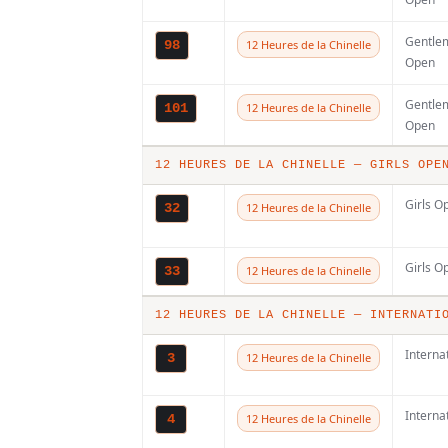
Gentle
98
12 Heures de la Chinelle
Open
Gentle
101
12 Heures de la Chinelle
Open
12 HEURES DE LA CHINELLE — GIRLS OPE
Girls O
32
12 Heures de la Chinelle
Plus de 800
Girls O
33
12 Heures de la Chinelle
pilotes
attendus po
12 HEURES DE LA CHINELLE — INTERNATI
une nouvell
Interna
3
12 Heures de la Chinelle
saison reco
du
Interna
4
12 Heures de la Chinelle
championna