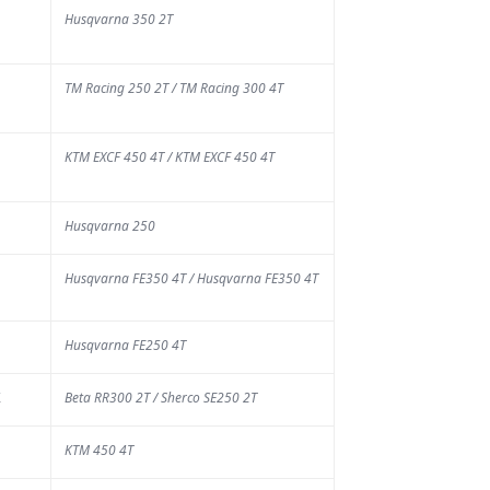
Husqvarna 350 2T
TM Racing 250 2T / TM Racing 300 4T
KTM EXCF 450 4T / KTM EXCF 450 4T
TUALITÉ
Husqvarna 250
a Chinelle :
ace à la
Husqvarna FE350 4T / Husqvarna FE350 4T
écheresse,
es mesures
Husqvarna FE250 4T
e sécurité
our limiter
K
Beta RR300 2T / Sherco SE250 2T
es risques
KTM 450 4T
AOÛT 2026