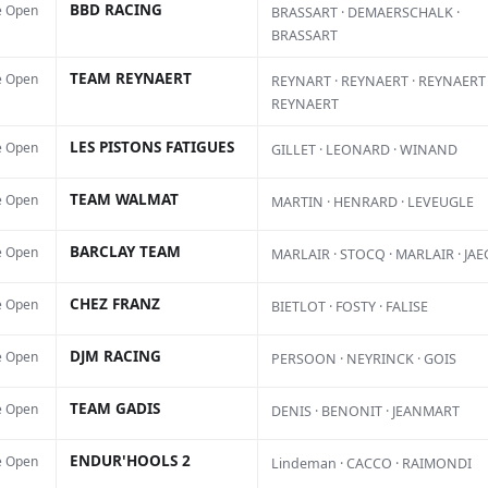
BBD RACING
Ce 
e Open
BRASSART · DEMAERSCHALK ·
BRASSART
de 
ale
’Opale, à Berck-sur-Mer, que sera
TEAM REYNAERT
e Open
REYNART · REYNAERT · REYNAERT 
acc
voi de la saison avec le désormais
REYNAERT
diz
per
ch Cross. Après une édition 2025
LES PISTONS FATIGUES
e Open
GILLET · LEONARD · WINAND
Heu
t organisée fin septembre en
TEAM WALMAT
e Open
MARTIN · HENRARD · LEVEUGLE
 l’épreuve retrouve une date plus
BARCLAY TEAM
e Open
MARLAIR · STOCQ · MARLAIR · JA
7 et 18 octobre 2026.
CHEZ FRANZ
e Open
BIETLOT · FOSTY · FALISE
 tard, les pilotes prendront la
DJM RACING
e Open
PERSOON · NEYRINCK · GOIS
-Plage pour la deuxième manche,
, à l’occasion de la célèbre Ronde
TEAM GADIS
e Open
DENIS · BENONIT · JEANMART
ée par le Moto-Club du Littoral.
ENDUR'HOOLS 2
e Open
Lindeman · CACCO · RAIMONDI