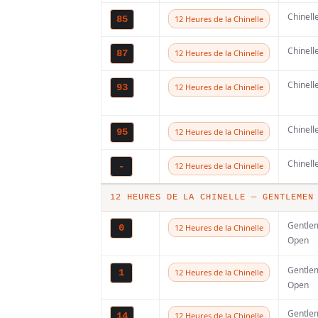
Le championnat po
Chinell
85
12 Heures de la Chinelle
hivernale avec des
Chinell
87
12 Heures de la Chinelle
Hossegor et Grayan
Chinell
93
12 Heures de la Chinelle
traditionnellement
l’Enduropale sera
Chinell
95
12 Heures de la Chinelle
comité d’organisat
Chinell
-
12 Heures de la Chinelle
12 HEURES DE LA CHINELLE — GENTLEMEN
Gentle
0
12 Heures de la Chinelle
Open
Les inscriptions 
Gentle
1
12 Heures de la Chinelle
Sables ouvriront d
Open
Gentle
14
12 Heures de la Chinelle