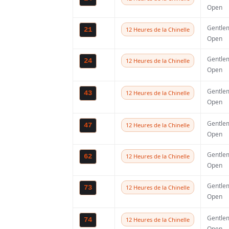
Calendrier CFS 20
Open
Gentle
21
12 Heures de la Chinelle
17/18 octobre : Berc
Open
7/8 novembre : Loo
Gentle
24
12 Heures de la Chinelle
Open
5/6 décembre : Sain
Gentle
43
12 Heures de la Chinelle
12/13 décembre : H
Open
16/17 janvier : Gray
Gentle
47
12 Heures de la Chinelle
Open
Date à confirmer : 
Gentle
62
12 Heures de la Chinelle
Open
CALEND
TAGS
Gentle
73
12 Heures de la Chinelle
Open
A lire ég
Gentle
74
12 Heures de la Chinelle
Open