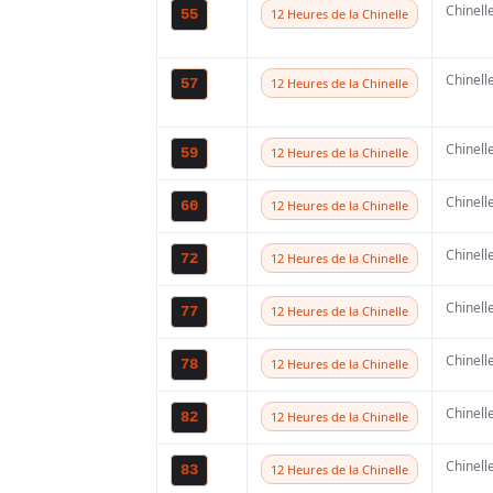
Chinell
55
12 Heures de la Chinelle
C’est sur la Côte d
Chinell
57
12 Heures de la Chinelle
donné le coup d’en
incontournable Bea
Chinell
59
12 Heures de la Chinelle
exceptionnellemen
Chinell
60
12 Heures de la Chinelle
raison des marées,
Chinell
72
12 Heures de la Chinelle
traditionnelle les 1
Chinell
77
12 Heures de la Chinelle
Trois semaines plus
Chinell
78
12 Heures de la Chinelle
direction de Loon
les 7 et 8 novembre
Chinell
82
12 Heures de la Chinelle
des Sables organis
Chinell
83
12 Heures de la Chinelle