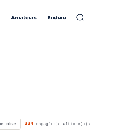
S
Amateurs
Enduro
initialiser
334
engagé(e)s affiché(e)s